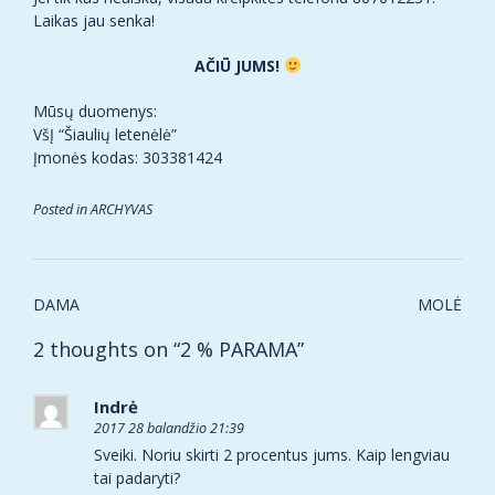
Laikas jau senka!
AČIŪ JUMS!
Mūsų duomenys:
VšĮ “Šiaulių letenėlė”
Įmonės kodas: 303381424
Posted in
ARCHYVAS
Post
DAMA
MOLĖ
navigation
2 thoughts on “
2 % PARAMA
”
Indrė
2017 28 balandžio 21:39
Sveiki. Noriu skirti 2 procentus jums. Kaip lengviau
tai padaryti?