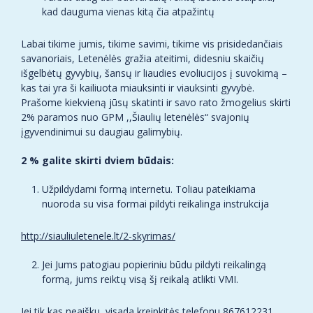
kad dauguma vienas kitą čia atpažintų
Labai tikime jumis, tikime savimi, tikime vis prisidedančiais
savanoriais, Letenėlės gražia ateitimi, didesniu skaičių
išgelbėtų gyvybių, šansų ir liaudies evoliucijos į suvokimą –
kas tai yra ši kailiuota miauksinti ir viauksinti gyvybė.
Prašome kiekvieną jūsų skatinti ir savo rato žmogelius skirti
2% paramos nuo GPM ,,Šiaulių letenėlės“ svajonių
įgyvendinimui su daugiau galimybių.
2 % galite skirti dviem būdais:
Užpildydami formą internetu. Toliau pateikiama
nuoroda su visa formai pildyti reikalinga instrukcija
http://siauliuletenele.lt/2-skyrimas/
Jei Jums patogiau popieriniu būdu pildyti reikalingą
formą, jums reiktų visą šį reikalą atlikti VMI.
Jei tik kas neaišku, visada kreipkitės telefonu 867612231.