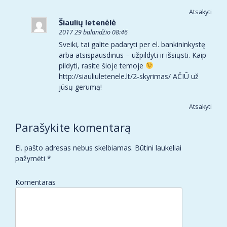
Atsakyti
Šiaulių letenėlė
2017 29 balandžio 08:46
Sveiki, tai galite padaryti per el. bankininkystę
arba atsispausdinus – užpildyti ir išsiųsti. Kaip
pildyti, rasite šioje temoje
http://siauliuletenele.lt/2-skyrimas/
AČIŪ už
jūsų gerumą!
Atsakyti
Parašykite komentarą
El. pašto adresas nebus skelbiamas.
Būtini laukeliai
pažymėti
*
Komentaras