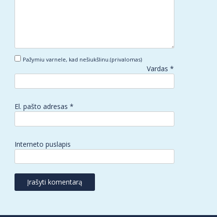
Pažymiu varnele, kad nešiukšlinu.(privalomas)
Vardas
*
El. pašto adresas
*
Interneto puslapis