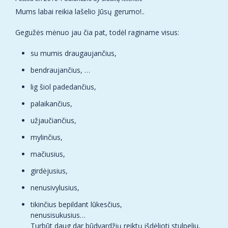
Mums labai reikia lašelio Jūsų gerumo!..
Gegužės mėnuo jau čia pat, todėl raginame visus:
su mumis draugaujančius,
bendraujančius,
…
lig šiol padedančius,
palaikančius,
užjaučiančius,
mylinčius,
mačiusius,
girdėjusius,
nenusivylusius,
tikinčius bepildant lūkesčius,
nenusisukusius…
Turbūt daug dar būdvardžių reiktų išdėlioti stulpeliu,