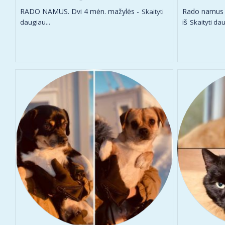
RADO NAMUS. Dvi 4 mėn. mažylės -
Rado namus Š
Skaityti
iš
daugiau...
Skaityti dau