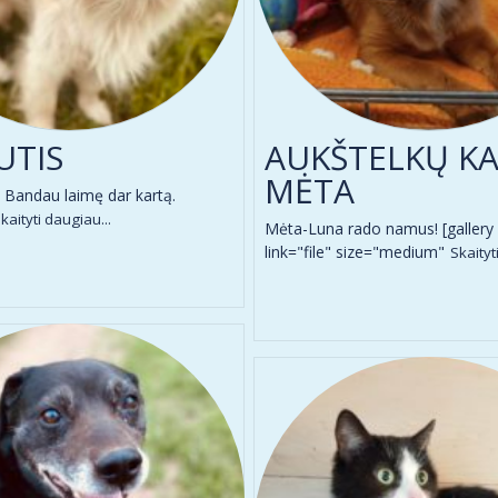
UTIS
AUKŠTELKŲ KA
MĖTA
Bandau laimę dar kartą.
kaityti daugiau...
Mėta-Luna rado namus! [gallery
link="file" size="medium"
Skaityt