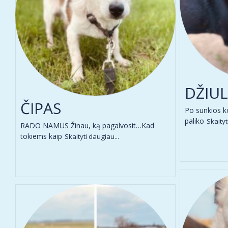
DŽIUL
ČIPAS
Po sunkios k
paliko
Skaityt
RADO NAMUS Žinau, ką pagalvosit…Kad
tokiems kaip
Skaityti daugiau...