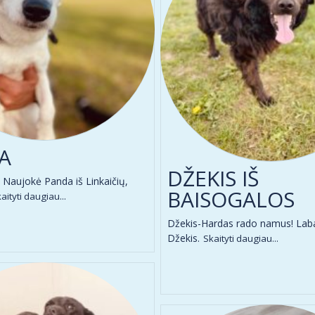
A
DŽEKIS IŠ
Naujokė Panda iš Linkaičių,
BAISOGALOS
aityti daugiau...
Džekis-Hardas rado namus! Laba
Džekis.
Skaityti daugiau...