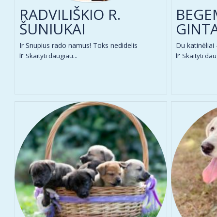
RADVILIŠKIO R.
BEGE
ŠUNIUKAI
GINTA
Ir Snupius rado namus! Toks nedidelis
Du katinėliai
ir
ir
Skaityti daugiau...
Skaityti dau