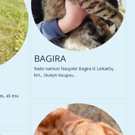
BAGIRA
Rado namus! Naujokė Bagira iš Linkaičių
km.,
Skaityti daugiau...
s, aš esu