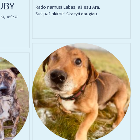
UBY
Rado namus! Labas, aš esu Ara.
Susipažinkime!
Skaityti daugiau...
nkų ieško