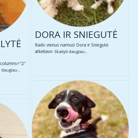
DORA IR SNIEGUTĖ
LYTĖ
Rado vienus namus! Dora ir Sniegutė
atkeliavo
Skaityti daugiau...
 columns="2"
i daugiau...