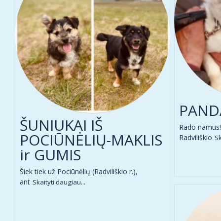
PAND
ŠUNIUKAI IŠ
Rado namus! 
POCIŪNĖLIŲ-MAKLIS
Radviliškio
Sk
ir GUMIS
Šiek tiek už Pociūnėlių (Radviliškio r.),
ant
Skaityti daugiau...