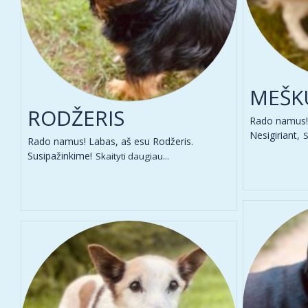
MEŠK
RODŽERIS
Rado namus! 
Nesigiriant,
S
Rado namus! Labas, aš esu Rodžeris.
Susipažinkime!
Skaityti daugiau...