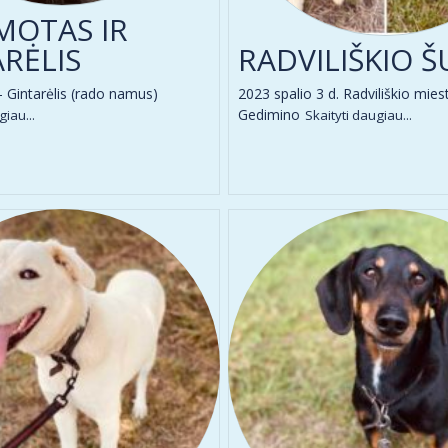
MOTAS IR
RĖLIS
RADVILIŠKIO 
 - Gintarėlis (rado namus)
2023 spalio 3 d. Radviliškio mies
Gedimino
giau...
Skaityti daugiau...