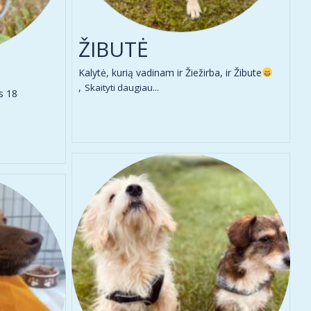
ŽIBUTĖ
Kalytė, kurią vadinam ir Žiežirba, ir Žibute
,
Skaityti daugiau...
s 18