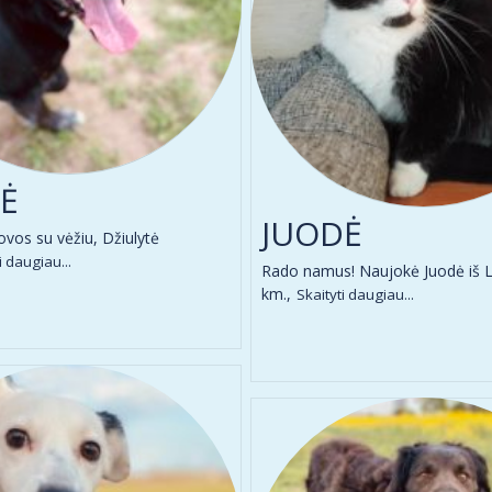
Ė
JUODĖ
ovos su vėžiu, Džiulytė
i daugiau...
Rado namus! Naujokė Juodė iš L
km.,
Skaityti daugiau...