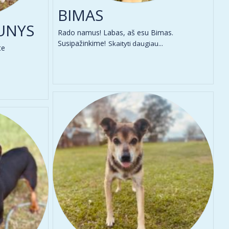
BIMAS
ŠUNYS
Rado namus! Labas, aš esu Bimas.
Susipažinkime!
Skaityti daugiau...
te