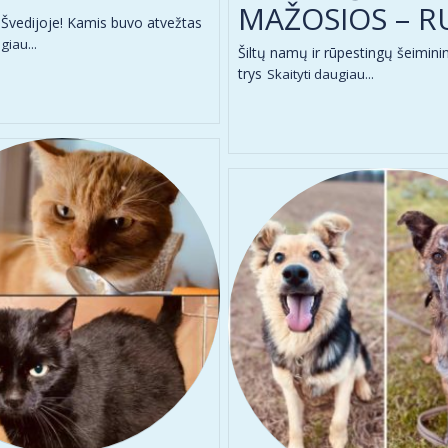
MAŽOSIOS – R
vedijoje! Kamis buvo atvežtas
giau...
Šiltų namų ir rūpestingų šeimini
trys
Skaityti daugiau...