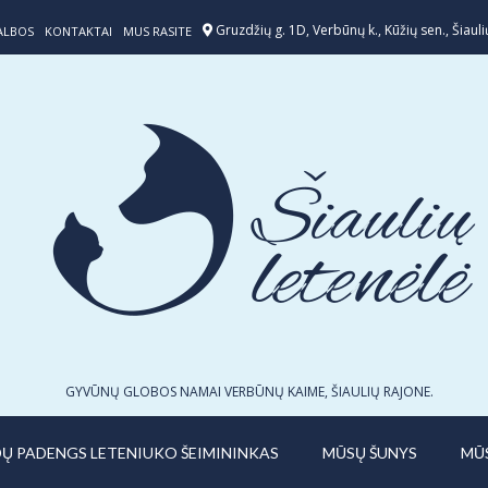
Gruzdžių g. 1D, Verbūnų k., Kūžių sen., Šiaulių
ALBOS
KONTAKTAI
MUS RASITE
GYVŪNŲ GLOBOS NAMAI VERBŪNŲ KAIME, ŠIAULIŲ RAJONE.
IDŲ PADENGS LETENIUKO ŠEIMININKAS
MŪSŲ ŠUNYS
MŪ