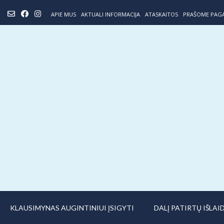
Skip
APIE MUS
AKTUALI INFORMACIJA
ATASKAITOS
PRAŠOME PAG
to
content
KLAUSIMYNAS AUGINTINIUI ĮSIGYTI
DALĮ PATIRTŲ IŠLA