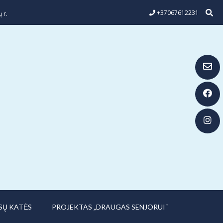
+37067612231
 r.
SŲ KATĖS
PROJEKTAS „DRAUGAS SENJORUI“