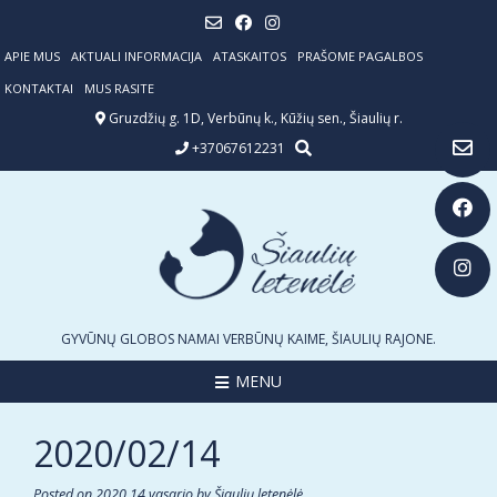
Skip
to
content
APIE MUS
AKTUALI INFORMACIJA
ATASKAITOS
PRAŠOME PAGALBOS
KONTAKTAI
MUS RASITE
Gruzdžių g. 1D, Verbūnų k., Kūžių sen., Šiaulių r.
+37067612231
GYVŪNŲ GLOBOS NAMAI VERBŪNŲ KAIME, ŠIAULIŲ RAJONE.
MENU
2020/02/14
Posted on
2020 14 vasario
by
Šiaulių letenėlė