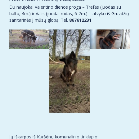
Du naujokai Valentino dienos proga – Trefas (juodas su
baltu, 4m.) ir Valis (juodai rudas, 6-7m.) – atvyko iš Gruzdžių
sanitarinės į mūsų globą. Tel.
867612231
Jų iškarpos iš Kuršėnų komunalinio tinklapio: