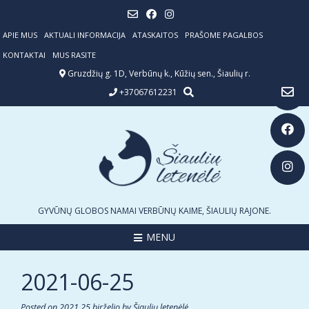
Skip
to
content
APIE MUS
AKTUALI INFORMACIJA
ATASKAITOS
PRAŠOME PAGALBOS
KONTAKTAI
MUS RASITE
Gruzdžių g. 1D, Verbūnų k., Kūžių sen., Šiaulių r.
+37067612231
GYVŪNŲ GLOBOS NAMAI VERBŪNŲ KAIME, ŠIAULIŲ RAJONE.
MENU
2021-06-25
Posted on
2021 25 birželio
by
Šiaulių letenėlė