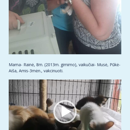
Mama- Rainė, 8m. (2013m. gimimo), vaikučiai- Musė, Pūkė-
Aiša, Amis-3mėn., vakcinuoti.
Video
grotuvas