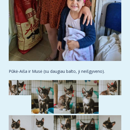
Pūkė-Aiša ir Musė (su daugiau balto, ji neišgyveno).