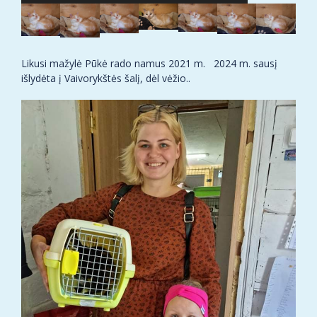
Likusi mažylė Pūkė rado namus 2021 m. 2024 m. sausį
išlydėta į Vaivorykštės šalį, dėl vėžio..