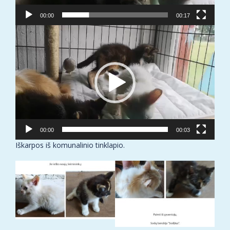
00:00
00:17
Video
grotuvas
00:00
00:03
Iškarpos iš komunalinio tinklapio.