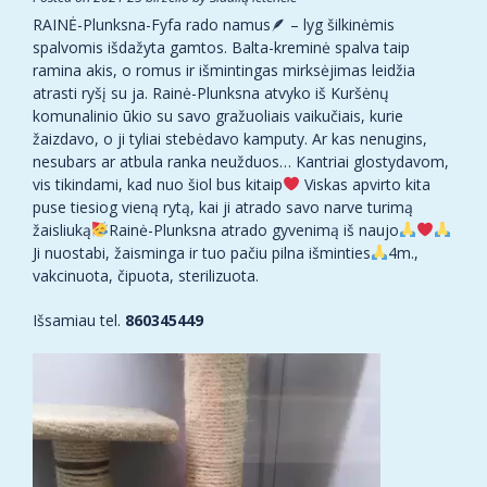
RAINĖ-Plunksna-Fyfa rado namus🪶 – lyg šilkinėmis
spalvomis išdažyta gamtos. Balta-kreminė spalva taip
ramina akis, o romus ir išmintingas mirksėjimas leidžia
atrasti ryšį su ja. Rainė-Plunksna atvyko iš Kuršėnų
komunalinio ūkio su savo gražuoliais vaikučiais, kurie
žaizdavo, o ji tyliai stebėdavo kamputy. Ar kas nenugins,
nesubars ar atbula ranka neužduos… Kantriai glostydavom,
vis tikindami, kad nuo šiol bus kitaip
Viskas apvirto kita
puse tiesiog vieną rytą, kai ji atrado savo narve turimą
žaisliuką
Rainė-Plunksna atrado gyvenimą iš naujo
Ji nuostabi, žaisminga ir tuo pačiu pilna išminties
4m.,
vakcinuota, čipuota, sterilizuota.
Išsamiau tel.
860345449
Video
grotuvas