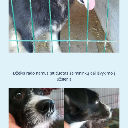
Džekis rado namus (atiduotas šeimininkų dėl išvykimo į
užsienį)