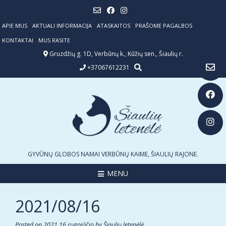
Skip
to
content
APIE MUS
AKTUALI INFORMACIJA
ATASKAITOS
PRAŠOME PAGALBOS
KONTAKTAI
MUS RASITE
Gruzdžių g. 1D, Verbūnų k., Kūžių sen., Šiaulių r.
+37067612231
GYVŪNŲ GLOBOS NAMAI VERBŪNŲ KAIME, ŠIAULIŲ RAJONE.
MENU
2021/08/16
Posted on
2021 16 rugpjūčio
by
Šiaulių letenėlė