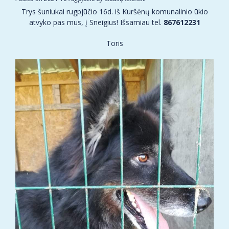
Trys šuniukai rugpjūčio 16d. iš Kuršėnų komunalinio ūkio
atvyko pas mus, į Sneigius! Išsamiau tel.
867612231
Toris