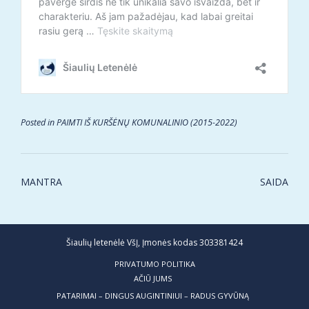
Posted in
PAIMTI IŠ KURŠĖNŲ KOMUNALINIO (2015-2022)
Post
MANTRA
SAIDA
navigation
Šiaulių letenėlė VšĮ, Įmonės kodas 303381424
PRIVATUMO POLITIKA
AČIŪ JUMS
PATARIMAI – DINGUS AUGINTINIUI – RADUS GYVŪNĄ