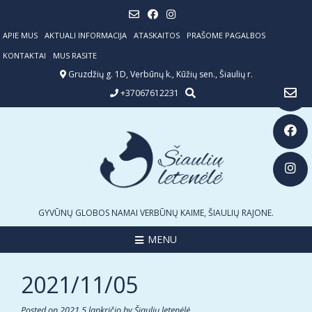
Skip
to
content
APIE MUS
AKTUALI INFORMACIJA
ATASKAITOS
PRAŠOME PAGALBOS
KONTAKTAI
MUS RASITE
Gruzdžių g. 1D, Verbūnų k., Kūžių sen., Šiaulių r.
+37067612231
GYVŪNŲ GLOBOS NAMAI VERBŪNŲ KAIME, ŠIAULIŲ RAJONE.
MENU
2021/11/05
Posted on
2021 5 lapkričio
by
Šiaulių letenėlė