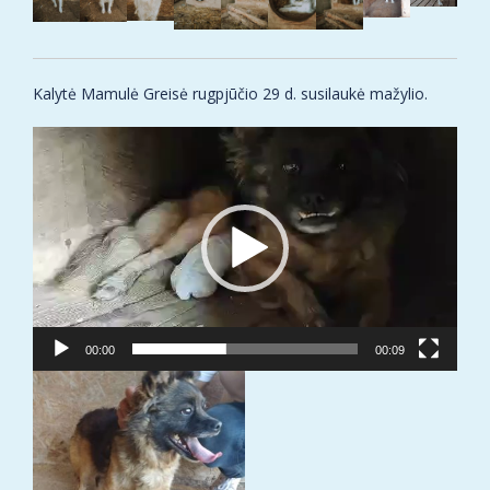
Kalytė Mamulė Greisė rugpjūčio 29 d. susilaukė mažylio.
Video
grotuvas
00:00
00:09