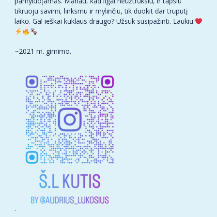
pamyluojamas. Manau, kad ilgai neužtruksiu, ir tapsiu
tikruoju savimi, linksmu ir mylinčiu, tik duokit dar truputį
laiko. Gal ieškai kuklaus draugo? Užsuk susipažinti. Laukiu.
~2021 m. gimimo.
.