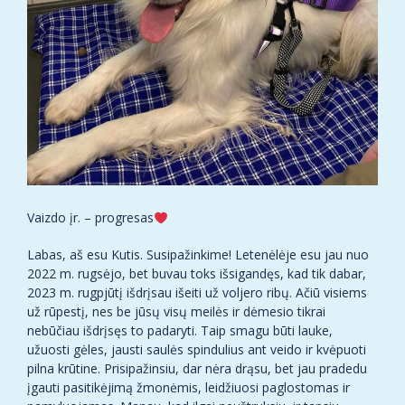
Vaizdo įr. – progresas
Labas, aš esu Kutis. Susipažinkime! Letenėlėje esu jau nuo
2022 m. rugsėjo, bet buvau toks išsigandęs, kad tik dabar,
2023 m. rugpjūtį išdrįsau išeiti už voljero ribų. Ačiū visiems
už rūpestį, nes be jūsų visų meilės ir dėmesio tikrai
nebūčiau išdrįsęs to padaryti. Taip smagu būti lauke,
užuosti gėles, jausti saulės spindulius ant veido ir kvėpuoti
pilna krūtine. Prisipažinsiu, dar nėra drąsu, bet jau pradedu
įgauti pasitikėjimą žmonėmis, leidžiuosi paglostomas ir