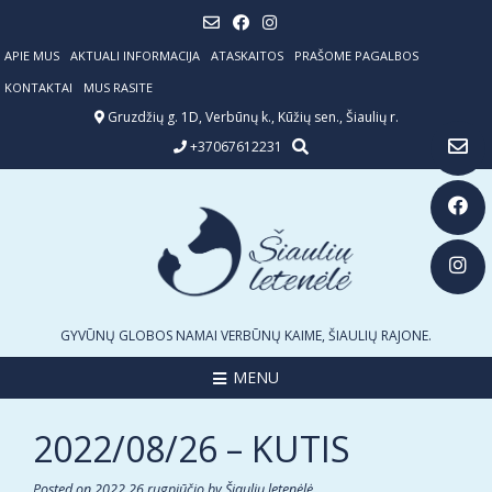
Skip
to
content
APIE MUS
AKTUALI INFORMACIJA
ATASKAITOS
PRAŠOME PAGALBOS
KONTAKTAI
MUS RASITE
Gruzdžių g. 1D, Verbūnų k., Kūžių sen., Šiaulių r.
+37067612231
GYVŪNŲ GLOBOS NAMAI VERBŪNŲ KAIME, ŠIAULIŲ RAJONE.
MENU
2022/08/26 – KUTIS
Posted on
2022 26 rugpjūčio
by
Šiaulių letenėlė