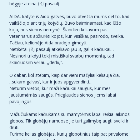
bėgyje ateina į šį pasaulį.
AIDA, katytė iš Aido gatvės, buvo atvežta mums dėl to, kad
vaikščiojo ant trijų kojyčių. Buvo baiminamasi, kad lūžo
koja, nes vienos nemynė.. Šiandien keliavom pas
veterinarus apžiūrėti kojos, kuri visiškai, pasirodo, sveika.
Tačiau, kelionėje Aida pradėjo gimdyti…
Netikėtai į šį pasaulį atkeliavo jau 3, gal 4 kačiukai…
Nesinori trikdyti tokį mistiškai svarbų momentą, tad
skaičiuosim vėliau ,,derlių“.
O dabar, kol stebim, kaip dar vieni mažyliai keliauja čia,
,,sukam galvas’, kur ir juos apgyvendinti…
Neturim vietos, kur maži kačiukai saugūs, kur mes
jaustumėmės saugūs. Prieglaudos sienos jiems labai
pavojingos.
Mažučiukams kačiukams su mamytėmis labai reikia laikinos
globos. Tik globėjų namuose jie turi galimybę augti sveiki ir
drūti.
Turime kelias globėjas, kurių globotinius taip pat privalome