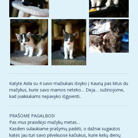
Katytė Aida su 4 savo mažiukais išvyko į Kauną pas kitus du
mažylius, kurie savo mamos neteko… Deja… sužinojome,
kad įvaikiukams nepavyko išgyventi..
PRAŠOME PAGALBOS!
Pas mus prasidėjo mažylių metas…
Kasdien sulaukiame prašymų padėti, o dažnai sugautos
katės jau turi savo pilveliuose kačiukus, kurie kelių dienų