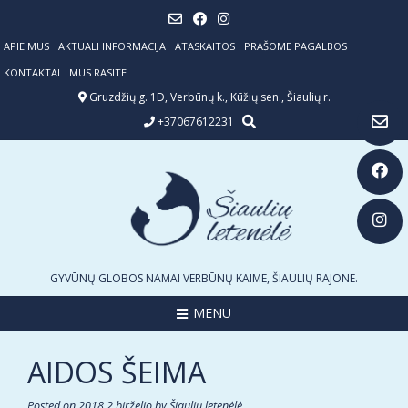
Skip
to
content
APIE MUS
AKTUALI INFORMACIJA
ATASKAITOS
PRAŠOME PAGALBOS
KONTAKTAI
MUS RASITE
Gruzdžių g. 1D, Verbūnų k., Kūžių sen., Šiaulių r.
+37067612231
GYVŪNŲ GLOBOS NAMAI VERBŪNŲ KAIME, ŠIAULIŲ RAJONE.
MENU
AIDOS ŠEIMA
Posted on
2018 2 birželio
by
Šiaulių letenėlė