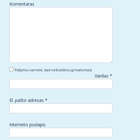
Komentaras
Pažymiu varnele, kad nešiukšlinu.(privalomas)
Vardas
*
El. pašto adresas
*
Interneto puslapis