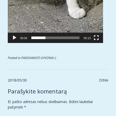
00:00
00:13
Posted in
PADOVANOTI GYVŪNAI :)
Post
2018/05/30
DINA
navigation
Parašykite komentarą
El. pašto adresas nebus skelbiamas.
Būtini laukeliai
pažymėti
*