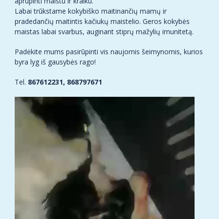
aprūpinti maistu ir kraiku.
Labai trūkstame kokybiško maitinančių mamų ir
pradedančių maitintis kačiukų maistelio. Geros kokybės
maistas labai svarbus, auginant stiprų mažylių imunitetą.
Padėkite mums pasirūpinti vis naujomis šeimynomis, kurios
byra lyg iš gausybės rago!
Tel.
867612231, 868797671
Video
grotuvas