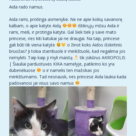
Aida rado namus.
Aida rami, protinga asmenybė. Ne ne apie kokią savanorę
kalbam, o apie katyte Aidą
ištikrųjų mūsu Aida ir
rami, meili, ir protinga katytė. Gal šiek tiek ji save mato
princese, nes kiti katukai jai ne draugai. Na taip, princese
gali būti tik viena katytė
o žinot koks Aidos išskirtinis
bruožas? Ji tokia stambuolė ir minkštuolė, kad negalima jos
nemylėti. Taip kaip ji myli maistą
tik įsikūrus AKROPOLIS
| Šiauliai parduotuvės KIKA namelyje, patikrino ko yra
dubenėliuose
o ir namelis ten mažokas jos
minkštumams. Tad nesnausk, nes princesė Aida laukia kada
padovanosi jai visus savo namus