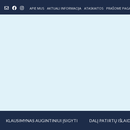
Skip
APIE MUS
AKTUALI INFORMACIJA
ATASKAITOS
PRAŠOME PAG
to
content
KLAUSIMYNAS AUGINTINIUI ĮSIGYTI
DALĮ PATIRTŲ IŠLA