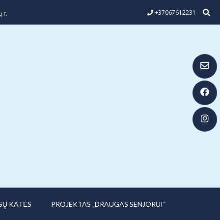
+37067612231
 r.
SŲ KATĖS
PROJEKTAS „DRAUGAS SENJORUI“