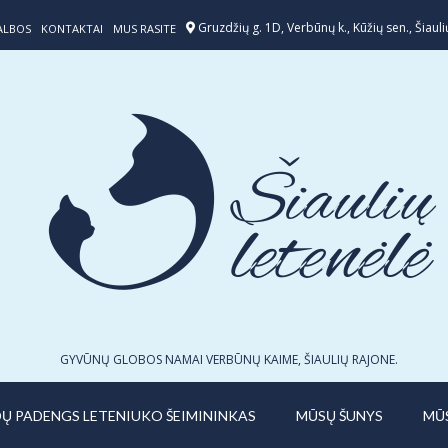
Gruzdžių g. 1D, Verbūnų k., Kūžių sen., Šiaulių
ALBOS
KONTAKTAI
MUS RASITE
GYVŪNŲ GLOBOS NAMAI VERBŪNŲ KAIME, ŠIAULIŲ RAJONE.
IDŲ PADENGS LETENIUKO ŠEIMININKAS
MŪSŲ ŠUNYS
MŪ