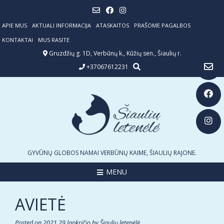
Skip
to
content
APIE MUS
AKTUALI INFORMACIJA
ATASKAITOS
PRAŠOME PAGALBOS
KONTAKTAI
MUS RASITE
Gruzdžių g. 1D, Verbūnų k., Kūžių sen., Šiaulių r.
+37067612231
GYVŪNŲ GLOBOS NAMAI VERBŪNŲ KAIME, ŠIAULIŲ RAJONE.
MENU
AVIETĖ
Posted on
2021 29 lapkričio
by
Šiaulių letenėlė