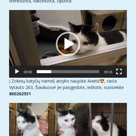
sterilizuota, vakcinuota, čipuota.
Video
grotuvas
00:00
00:15
Į Zoknių katyčių namelį atvyko naujokė Avietė
, rasta
Vytauto 263, Šiauliuose! Jei pasigedote, ieškote, susisiekite
860262931