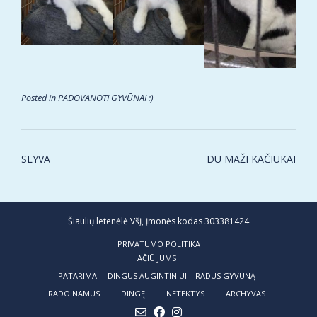
Posted in
PADOVANOTI GYVŪNAI :)
Post
SLYVA
DU MAŽI KAČIUKAI
navigation
Šiaulių letenėlė VšĮ, Įmonės kodas 303381424
PRIVATUMO POLITIKA
AČIŪ JUMS
PATARIMAI – DINGUS AUGINTINIUI – RADUS GYVŪNĄ
RADO NAMUS
DINGĘ
NETEKTYS
ARCHYVAS