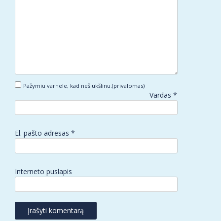
Pažymiu varnele, kad nešiukšlinu.(privalomas)
Vardas
*
El. pašto adresas
*
Interneto puslapis