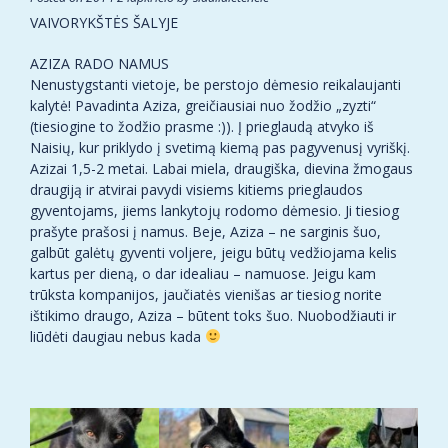
VAIVORYKŠTĖS ŠALYJE
AZIZA RADO NAMUS
Nenustygstanti vietoje, be perstojo dėmesio reikalaujanti
kalytė! Pavadinta Aziza, greičiausiai nuo žodžio „zyzti“
(tiesiogine to žodžio prasme :)). Į prieglaudą atvyko iš
Naisių, kur priklydo į svetimą kiemą pas pagyvenusį vyriškį.
Azizai 1,5-2 metai. Labai miela, draugiška, dievina žmogaus
draugiją ir atvirai pavydi visiems kitiems prieglaudos
gyventojams, jiems lankytojų rodomo dėmesio. J
i tiesiog
prašyte prašosi į namus. Beje, Aziza – ne sarginis šuo,
galbūt galėtų gyventi voljere, jeigu būtų vedžiojama kelis
kartus per dieną, o dar idealiau – namuose. Jeigu kam
trūksta kompanijos, jaučiatės vienišas ar tiesiog norite
ištikimo draugo, Aziza – būtent toks šuo. Nuobodžiauti ir
liūdėti daugiau nebus kada