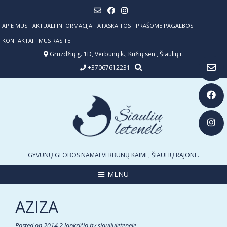
Skip
to
content
APIE MUS
AKTUALI INFORMACIJA
ATASKAITOS
PRAŠOME PAGALBOS
KONTAKTAI
MUS RASITE
Gruzdžių g. 1D, Verbūnų k., Kūžių sen., Šiaulių r.
+37067612231
GYVŪNŲ GLOBOS NAMAI VERBŪNŲ KAIME, ŠIAULIŲ RAJONE.
MENU
AZIZA
Posted on
2014 2 lapkričio
by
siauliuletenele