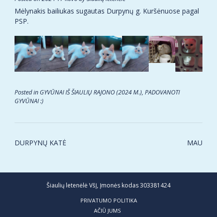
Mėlynakis bailiukas sugautas Durpynų g. Kuršėnuose pagal
PSP.
Posted in
GYVŪNAI IŠ ŠIAULIŲ RAJONO (2024 M.)
,
PADOVANOTI
GYVŪNAI :)
Post
DURPYNŲ KATĖ
MAU
navigation
Šiaulių letenėlė VšĮ, Įmonės kodas 303381424
PRIVATUMO POLITIKA
AČIŪ JUMS