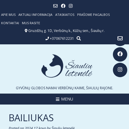
Skip
to
content
APIE MUS
AKTUALI INFORMACIJA
ATASKAITOS
PRAŠOME PAGALBOS
KONTAKTAI
MUS RASITE
Gruzdžių g. 1D, Verbūnų k., Kūžių sen., Šiaulių r.
+37067612231
GYVŪNŲ GLOBOS NAMAI VERBŪNŲ KAIME, ŠIAULIŲ RAJONE.
MENU
BAILIUKAS
Posted on
2024 17 kovo
by
Šiaulių letenėlė