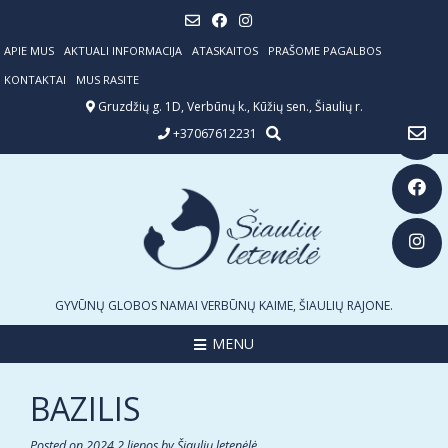
Skip
to
content
APIE MUS
AKTUALI INFORMACIJA
ATASKAITOS
PRAŠOME PAGALBOS
KONTAKTAI
MUS RASITE
Gruzdžių g. 1D, Verbūnų k., Kūžių sen., Šiaulių r.
+37067612231
GYVŪNŲ GLOBOS NAMAI VERBŪNŲ KAIME, ŠIAULIŲ RAJONE.
MENU
BAZILIS
Posted on
2024 2 liepos
by
Šiaulių letenėlė