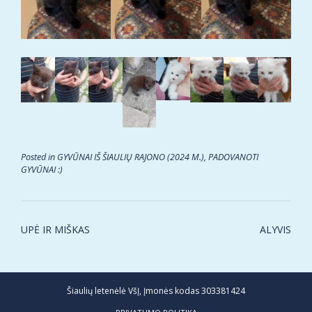
Posted in
GYVŪNAI IŠ ŠIAULIŲ RAJONO (2024 M.)
,
PADOVANOTI
GYVŪNAI :)
Post
UPĖ IR MIŠKAS
ALYVIS
navigation
Šiaulių letenėlė VšĮ, Įmonės kodas 303381424