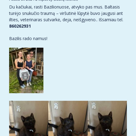
Du kačiukai, rasti Bazilionuose, atvyko pas mus. Baltasis
turėjo snukučio traumą – viršutinė lūpytė buvo įaugusi ant
ilties, veterinaras sutvarkė, deja, neišgyveno.. Išsamiau tel.
860262931
Bazilis rado namus!