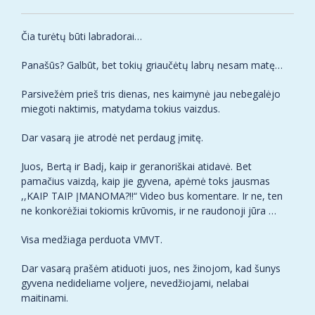
Čia turėtų būti labradorai…
Panašūs? Galbūt, bet tokių griaučėtų labrų nesam matę…
Parsivežėm prieš tris dienas, nes kaimynė jau nebegalėjo
miegoti naktimis, matydama tokius vaizdus.
Dar vasarą jie atrodė net perdaug įmitę.
Juos, Bertą ir Badį, kaip ir geranoriškai atidavė. Bet
pamačius vaizdą, kaip jie gyvena, apėmė toks jausmas
,,KAIP TAIP ĮMANOMA?!!“ Video bus komentare. Ir ne, ten
ne konkorėžiai tokiomis krūvomis, ir ne raudonoji jūra …
Visa medžiaga perduota VMVT.
Dar vasarą prašėm atiduoti juos, nes žinojom, kad šunys
gyvena nedideliame voljere, nevedžiojami, nelabai
maitinami.