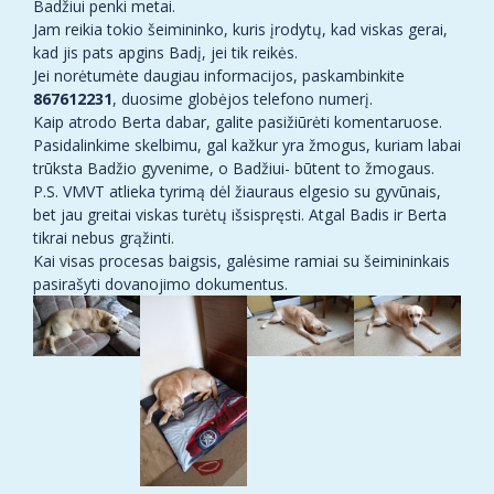
Badžiui penki metai.
Jam reikia tokio šeimininko, kuris įrodytų, kad viskas gerai,
kad jis pats apgins Badį, jei tik reikės.
Jei norėtumėte daugiau informacijos, paskambinkite
867612231
, duosime globėjos telefono numerį.
Kaip atrodo Berta dabar, galite pasižiūrėti komentaruose.
Pasidalinkime skelbimu, gal kažkur yra žmogus, kuriam labai
trūksta Badžio gyvenime, o Badžiui- būtent to žmogaus.
P.S. VMVT atlieka tyrimą dėl žiauraus elgesio su gyvūnais,
bet jau greitai viskas turėtų išsispręsti. Atgal Badis ir Berta
tikrai nebus grąžinti.
Kai visas procesas baigsis, galėsime ramiai su šeimininkais
pasirašyti dovanojimo dokumentus.