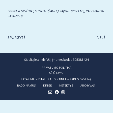
Posted in
GYVŪNAI, SUGAUTI ŠIAULIŲ RAJONE (2023 M.)
,
PADOVANOTI
GYVŪNAI :)
Post
SPURGYTĖ
NELĖ
navigation
Šiaulių letenėlė VšĮ, Įmonės kodas 303381424
PRIVATUMO POLITIKA
AČIŪ JUMS
PATARIMAI – DINGUS AUGINTINIUI – RADUS GYVŪNĄ
RADO NAMUS
DINGĘ
NETEKTYS
ARCHYVAS