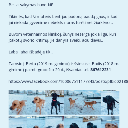
Bet atsakymas buvo NE.
Tikimės, kad ši moteris bent jau padorią baudą gaus, ir kad
jai niekada gyvenime nebekils noras turėti net žiurkėno…
Buvom veterinarinos klinikoj, šunys neserga jokia liga, kuri
įtakotų svorio kritimą. Jie dar yra sveiki, ačiū dievui..
Labai labai išbadėję tik ..
Tamsioji Berta (2019 m. gimimo) ir šviesusis Badis (2018 m.
gimimo) paimti gruodžio 20 d., išsamiau tel.
867612231
https://www.facebook.com/100067511177843/posts/pfbid0