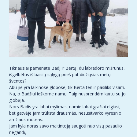
Tikriausiai pamenate Badį ir Bertą, du labradoro mišrūnus,
išgelbėtus iš baisių sąlygų prieš pat didžiąsias metų
šventes?
Abu jie yra laikinose globose, tik Berta ten ir pasiliks visam.
Na, o Badžiui ieškome namų. Taip nusprendėm kartu su jo
globėja.
Nors Badis yra labai mylimas, namie labai gražiai elgiasi,
bet gatvėje jam trūksta drausmės, nesusitvarko vyresnio
amžiaus moteris.
Jam kyla noras savo maitintoją saugoti nuo visų pasaulio
negandų.