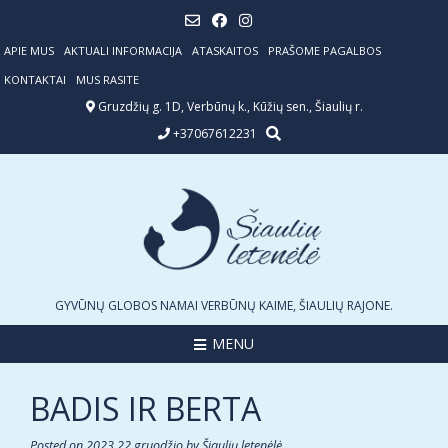
Skip
to
content
APIE MUS
AKTUALI INFORMACIJA
ATASKAITOS
PRAŠOME PAGALBOS
KONTAKTAI
MUS RASITE
Gruzdžių g. 1D, Verbūnų k., Kūžių sen., Šiaulių r.
+37067612231
GYVŪNŲ GLOBOS NAMAI VERBŪNŲ KAIME, ŠIAULIŲ RAJONE.
MENU
BADIS IR BERTA
Posted on
2023 22 gruodžio
by
Šiaulių letenėlė