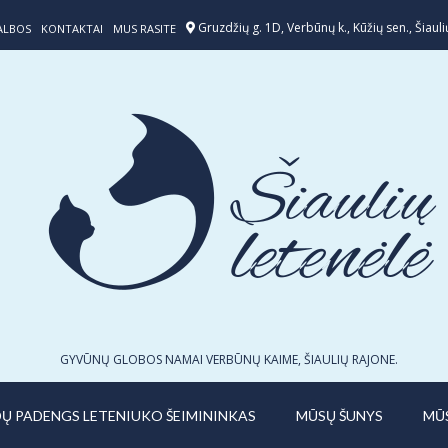
Gruzdžių g. 1D, Verbūnų k., Kūžių sen., Šiaulių
ALBOS
KONTAKTAI
MUS RASITE
GYVŪNŲ GLOBOS NAMAI VERBŪNŲ KAIME, ŠIAULIŲ RAJONE.
IDŲ PADENGS LETENIUKO ŠEIMININKAS
MŪSŲ ŠUNYS
MŪ