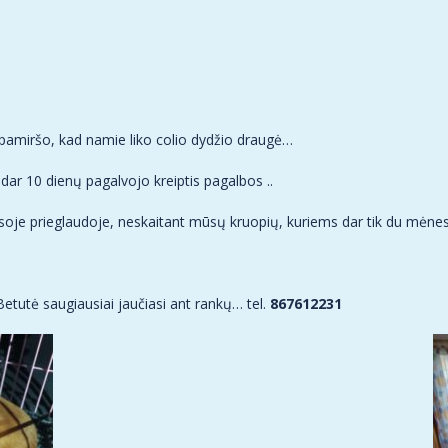
 pamiršo, kad namie liko colio dydžio draugė…
 dar 10 dienų pagalvojo kreiptis pagalbos ..
soje prieglaudoje, neskaitant mūsų kruopių, kuriems dar tik du mėnes
…
etutė saugiausiai jaučiasi ant rankų… tel.
867612231