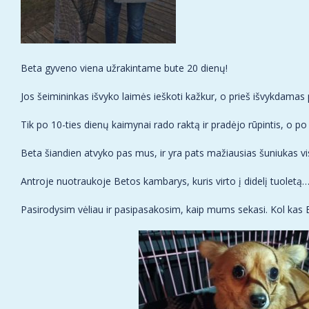
Beta gyveno viena užrakintame bute 20 dienų!
Jos šeimininkas išvyko laimės ieškoti kažkur, o prieš išvykdamas
Tik po 10-ties dienų kaimynai rado raktą ir pradėjo rūpintis, o po
Beta šiandien atvyko pas mus, ir yra pats mažiausias šuniukas vi
Antroje nuotraukoje Betos kambarys, kuris virto į didelį tuoletą
Pasirodysim vėliau ir pasipasakosim, kaip mums sekasi. Kol kas B