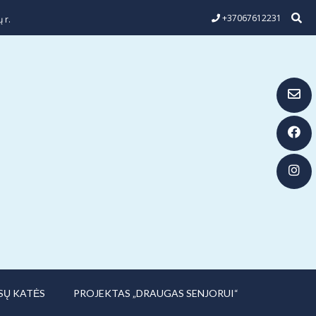
+37067612231
 r.
SŲ KATĖS
PROJEKTAS „DRAUGAS SENJORUI“