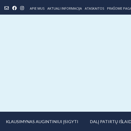
Skip
APIE MUS
AKTUALI INFORMACIJA
ATASKAITOS
PRAŠOME PAG
to
content
KLAUSIMYNAS AUGINTINIUI ĮSIGYTI
DALĮ PATIRTŲ IŠLA