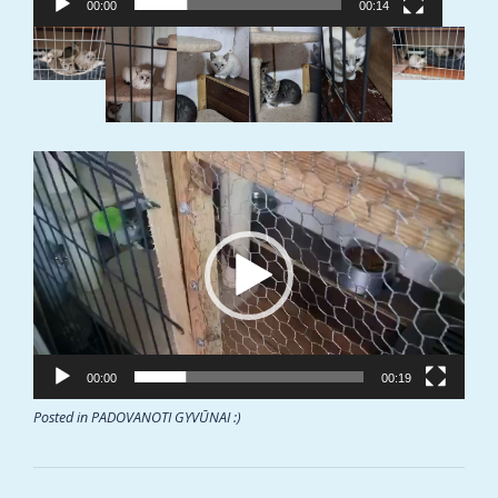
00:00
00:14
Video
grotuvas
00:00
00:19
Posted in
PADOVANOTI GYVŪNAI :)