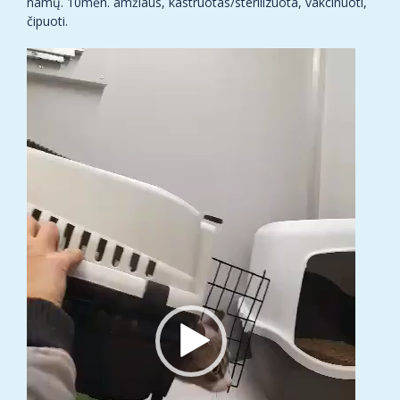
namų. 10mėn. amžiaus, kastruotas/sterilizuota, vakcinuoti,
čipuoti.
Video
grotuvas