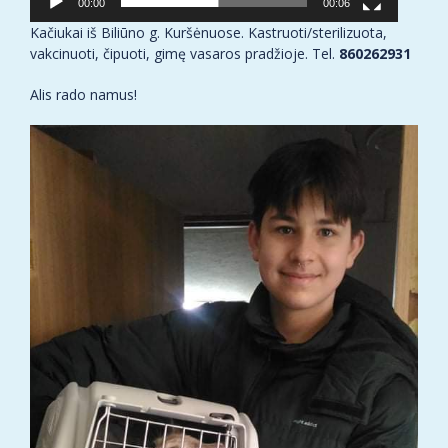
00:00
00:06
Kačiukai iš Biliūno g. Kuršėnuose. Kastruoti/sterilizuota,
vakcinuoti, čipuoti, gimę vasaros pradžioje. Tel.
860262931
Alis rado namus!