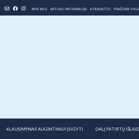
Skip
APIE MUS
AKTUALI INFORMACIJA
ATASKAITOS
PRAŠOME PAG
to
content
KLAUSIMYNAS AUGINTINIUI ĮSIGYTI
DALĮ PATIRTŲ IŠLA