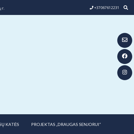
+37067612231
 r.
SŲ KATĖS
PROJEKTAS „DRAUGAS SENJORUI“