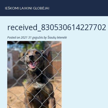
IEŠKOMI LAIKINI GLOBĖJAI
received_830530614227702
Posted on
2021 31 gegužės
by
Šiaulių letenėlė