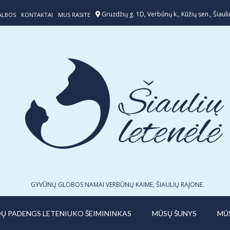
Gruzdžių g. 1D, Verbūnų k., Kūžių sen., Šiaulių
ALBOS
KONTAKTAI
MUS RASITE
GYVŪNŲ GLOBOS NAMAI VERBŪNŲ KAIME, ŠIAULIŲ RAJONE.
IDŲ PADENGS LETENIUKO ŠEIMININKAS
MŪSŲ ŠUNYS
MŪ