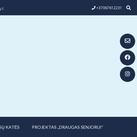
+37067612231
 r.
SŲ KATĖS
PROJEKTAS „DRAUGAS SENJORUI“