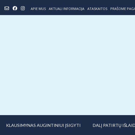
Skip
APIE MUS
AKTUALI INFORMACIJA
ATASKAITOS
PRAŠOME PAG
to
content
KLAUSIMYNAS AUGINTINIUI ĮSIGYTI
DALĮ PATIRTŲ IŠLA