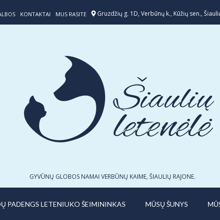
Gruzdžių g. 1D, Verbūnų k., Kūžių sen., Šiaulių
ALBOS
KONTAKTAI
MUS RASITE
GYVŪNŲ GLOBOS NAMAI VERBŪNŲ KAIME, ŠIAULIŲ RAJONE.
IDŲ PADENGS LETENIUKO ŠEIMININKAS
MŪSŲ ŠUNYS
MŪ