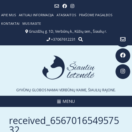
Skip
to
content
APIE MUS
AKTUALI INFORMACIJA
ATASKAITOS
PRAŠOME PAGALBOS
KONTAKTAI
MUS RASITE
Gruzdžių g. 1D, Verbūnų k., Kūžių sen., Šiaulių r.
+37067612231
GYVŪNŲ GLOBOS NAMAI VERBŪNŲ KAIME, ŠIAULIŲ RAJONE.
MENU
received_6567016549575
32