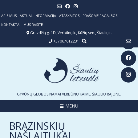
Skip
to
content
APIE MUS
AKTUALI INFORMACIJA
ATASKAITOS
PRAŠOME PAGALBOS
KONTAKTAI
MUS RASITE
Gruzdžių g. 1D, Verbūnų k., Kūžių sen., Šiaulių r.
+37067612231
GYVŪNŲ GLOBOS NAMAI VERBŪNŲ KAIME, ŠIAULIŲ RAJONE.
MENU
BRAZINSKIŲ
NAŠLAITUKAI