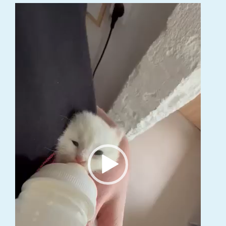
Video
grotuvas