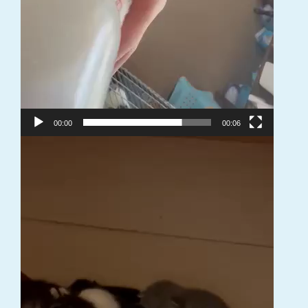
00:00
00:06
Video
grotuvas