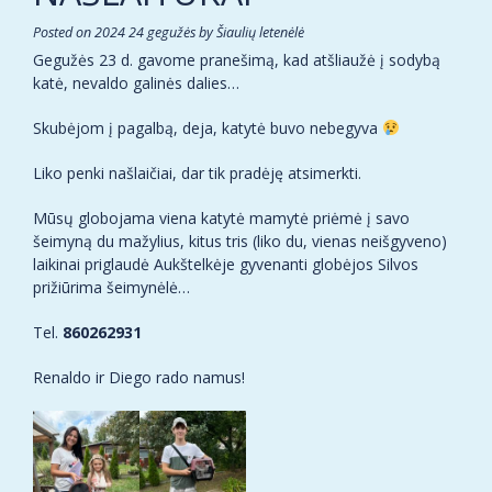
Posted on
2024 24 gegužės
by
Šiaulių letenėlė
Gegužės 23 d. gavome pranešimą, kad atšliaužė į sodybą
katė, nevaldo galinės dalies…
Skubėjom į pagalbą, deja, katytė buvo nebegyva
Liko penki našlaičiai, dar tik pradėję atsimerkti.
Mūsų globojama viena katytė mamytė priėmė į savo
šeimyną du mažylius, kitus tris (liko du, vienas neišgyveno)
laikinai priglaudė Aukštelkėje gyvenanti globėjos Silvos
prižiūrima šeimynėlė…
Tel.
860262931
Renaldo ir Diego rado namus!