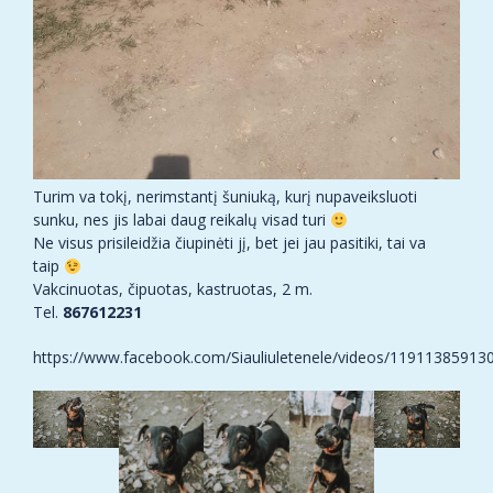
Turim va tokį, nerimstantį šuniuką, kurį nupaveiksluoti
sunku, nes jis labai daug reikalų visad turi
Ne visus prisileidžia čiupinėti jį, bet jei jau pasitiki, tai va
taip
Vakcinuotas, čipuotas, kastruotas, 2 m.
Tel.
867612231
https://www.facebook.com/Siauliuletenele/videos/11911385913