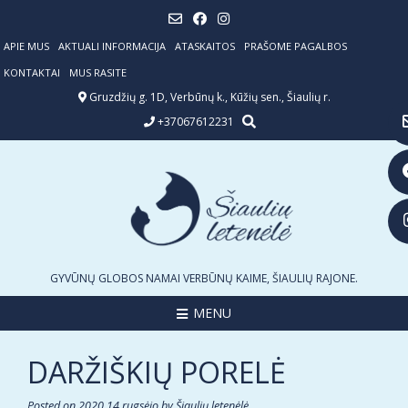
Skip
to
content
APIE MUS
AKTUALI INFORMACIJA
ATASKAITOS
PRAŠOME PAGALBOS
KONTAKTAI
MUS RASITE
Gruzdžių g. 1D, Verbūnų k., Kūžių sen., Šiaulių r.
+37067612231
GYVŪNŲ GLOBOS NAMAI VERBŪNŲ KAIME, ŠIAULIŲ RAJONE.
MENU
DARŽIŠKIŲ PORELĖ
Posted on
2020 14 rugsėjo
by
Šiaulių letenėlė