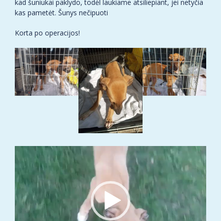
kad šuniukai paklydo, todėl laukiame atsiliepiant, jei netyčia
kas pametėt. Šunys nečipuoti
Korta po operacijos!
Video
grotuvas