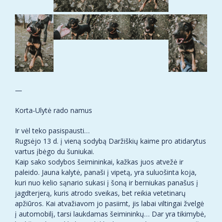
—
Korta-Ulytė rado namus
Ir vėl teko pasispausti…
Rugsėjo 13 d. į vieną sodybą Daržiškių kaime pro atidarytus
vartus įbėgo du šuniukai.
Kaip sako sodybos šeimininkai, kažkas juos atvežė ir
paleido. Jauna kalytė, panaši į vipetą, yra suluošinta koja,
kuri nuo kelio sąnario sukasi į šoną ir berniukas panašus į
jagdterjerą, kuris atrodo sveikas, bet reikia vetetinarų
apžiūros. Kai atvažiavom jo pasiimt, jis labai viltingai žvelgė
į automobilį, tarsi laukdamas šeimininkų… Dar yra tikimybė,