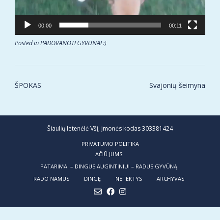
00:00
00:11
Posted in
PADOVANOTI GYVŪNAI :)
Post
ŠPOKAS
Svajonių šeimyna
navigation
Šiaulių letenėlė VšĮ, Įmonės kodas 303381424
PRIVATUMO POLITIKA
AČIŪ JUMS
PATARIMAI – DINGUS AUGINTINIUI – RADUS GYVŪNĄ
RADO NAMUS
DINGĘ
NETEKTYS
ARCHYVAS