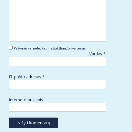
Pažymiu varnele, kad nešiukšlinu.(privalomas)
Vardas
*
El. pašto adresas
*
Interneto puslapis