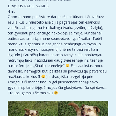
DRĄSIUS RADO NAMUS
4 m.
Žinoma mano priešistorė dar prieš pakliūnant į Gruzdžius:
esu iš Kužių miestelio (šiaip jis pagarsėjęs ten esančios
valdžios abejingumu ir reikalinga tvarka gyvūnų atžvilgiu),
ten gyvenau prie lenciūgo nekokioje šeimoje, kur dažnai
patirdavau smurtą, mane spardydavo, ypač vaikai. Todėl
mano kitus gentainius pasigriebė neabejingi kaimynai, o
mano atsikratymo nuosprendį priėmė ta pati valdžia ir
išgrūdo į Gruzdžių karantinavimo tarnybą. Čia pabūvojau
netrumpą laiką ir atsidūriau daug šviesesnėje ir šiltesnėje
atmosferoje – ,,Šiaulių letenėlėje“
Esu viauksius, noriu
dėmesio, nemėgstu būti paliktas su pavadžiu (jų patvarkiau
mažiausiia kokius 5
) ir draugiškai urzgelioju prie
žmogaus iš mandrumo, o gal prisimenant senąjį savo
gyvenimą, kai priėjęs žmogus čia glostydavo, čia spirdavo…
Tikiuosi gersnių šeimininkų