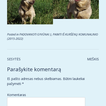
Posted in
PADOVANOTI GYVŪNAI :)
,
PAIMTI IŠ KURŠĖNŲ KOMUNALINIO
(2015-2022)
Post
SESYTĖS
MEŠKIS
navigation
Parašykite komentarą
El. pašto adresas nebus skelbiamas.
Būtini laukeliai
pažymėti
*
Komentaras