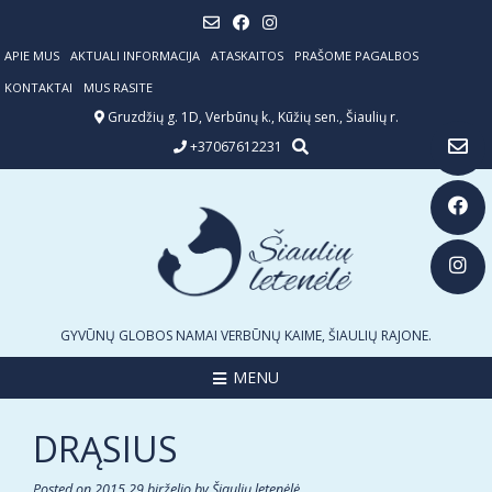
Skip
to
content
APIE MUS
AKTUALI INFORMACIJA
ATASKAITOS
PRAŠOME PAGALBOS
KONTAKTAI
MUS RASITE
Gruzdžių g. 1D, Verbūnų k., Kūžių sen., Šiaulių r.
+37067612231
GYVŪNŲ GLOBOS NAMAI VERBŪNŲ KAIME, ŠIAULIŲ RAJONE.
MENU
DRĄSIUS
Posted on
2015 29 birželio
by
Šiaulių letenėlė