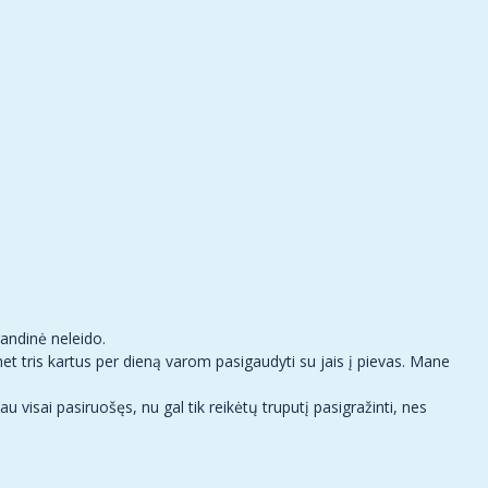
andinė neleido.
t tris kartus per dieną varom pasigaudyti su jais į pievas. Mane
isai pasiruošęs, nu gal tik reikėtų truputį pasigražinti, nes