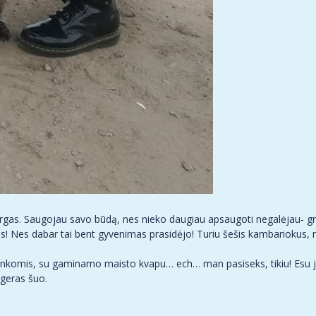
rgas. Saugojau savo būdą, nes nieko daugiau apsaugoti negalėjau- gr
! Nes dabar tai bent gyvenimas prasidėjo! Turiu šešis kambariokus, ne
komis, su gaminamo maisto kvapu… ech… man pasiseks, tikiu! Esu jau v
 geras šuo.