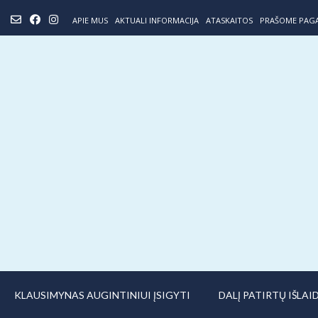
Skip
APIE MUS
AKTUALI INFORMACIJA
ATASKAITOS
PRAŠOME PAG
to
content
KLAUSIMYNAS AUGINTINIUI ĮSIGYTI
DALĮ PATIRTŲ IŠLA