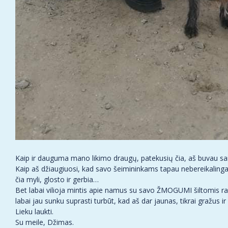
Kaip ir dauguma mano likimo draugų, patekusių čia, aš buvau sa
Kaip aš džiaugiuosi, kad savo šeimininkams tapau nebereikalingas
čia myli, glosto ir gerbia…
Bet labai vilioja mintis apie namus su savo ŽMOGUMI šiltomis ran
labai jau sunku suprasti turbūt, kad aš dar jaunas, tikrai gražus ir
Lieku laukti.
Su meile, Džimas.