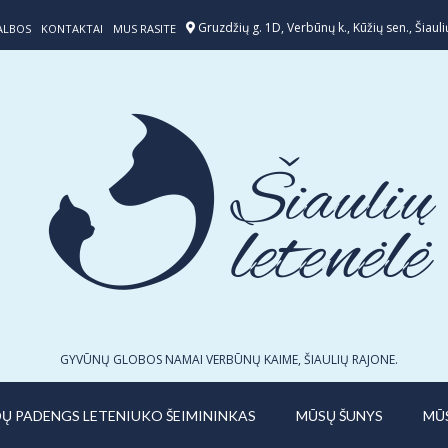
Gruzdžių g. 1D, Verbūnų k., Kūžių sen., Šiaulių
ALBOS
KONTAKTAI
MUS RASITE
GYVŪNŲ GLOBOS NAMAI VERBŪNŲ KAIME, ŠIAULIŲ RAJONE.
IDŲ PADENGS LETENIUKO ŠEIMININKAS
MŪSŲ ŠUNYS
MŪ