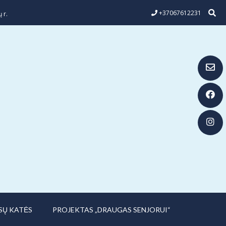
+37067612231
 r.
SŲ KATĖS
PROJEKTAS „DRAUGAS SENJORUI“