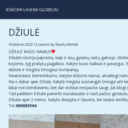
IEŠKOMI LAIKINI GLOBĖJAI
DŽIULĖ
Posted on
2020 12 vasario
by
Šiaulių letenėlė
DŽIULĖ RADO NAMUS
Džiulės istorija paprasta, kaip ir visų gyvūnų rastų gatvėje. Glo
kojomis, lyg prašytų pagalbos. Katytė buvo išalkusi ir pavargus. Be
dėžute ir mėgsta žmogaus kompaniją.
Neatsiradus šeimininkams, katytei ieškomi namai, atsakingi namai, 
Na o dabar apie Džiulę. Katytė mėgsta susirangyti žmogui ant kel
labai nori bendravimo, bet dar visiškai nesijaučia saugi. Juk blog
Tad padėkim Džiulei pamiršti nuoskaudas ir rasti pačius geriausiu
Džiulei apie 2 metus. Katytė skiepyta ir čipuota, bei laukia steriliz
Tel.:
869083564