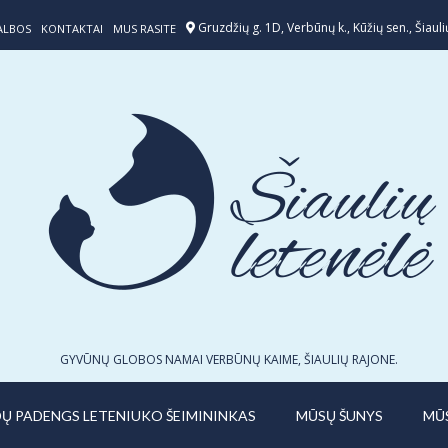
Gruzdžių g. 1D, Verbūnų k., Kūžių sen., Šiaulių
ALBOS
KONTAKTAI
MUS RASITE
GYVŪNŲ GLOBOS NAMAI VERBŪNŲ KAIME, ŠIAULIŲ RAJONE.
IDŲ PADENGS LETENIUKO ŠEIMININKAS
MŪSŲ ŠUNYS
MŪ