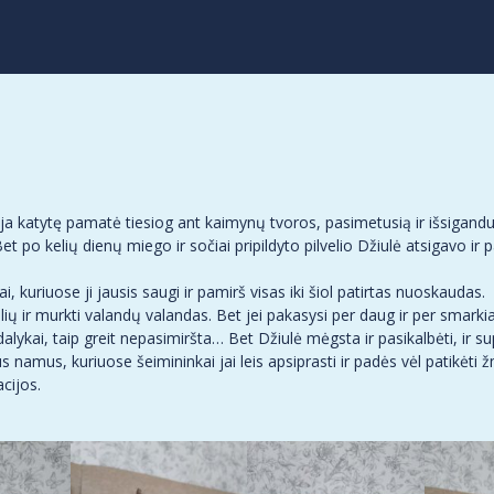
bėja katytę pamatė tiesiog ant kaimynų tvoros, pasimetusią ir išsigan
t po kelių dienų miego ir sočiai pripildyto pilvelio Džiulė atsigavo ir 
kuriuose ji jausis saugi ir pamirš visas iki šiol patirtas nuoskaudas.
ių ir murkti valandų valandas. Bet jei pakasysi per daug ir per smarki
i dalykai, taip greit nepasimiršta… Bet Džiulė mėgsta ir pasikalbėti, i
s namus, kuriuose šeimininkai jai leis apsiprasti ir padės vėl patikėti
acijos.