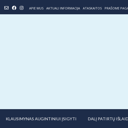
Skip
APIE MUS
AKTUALI INFORMACIJA
ATASKAITOS
PRAŠOME PAG
to
content
KLAUSIMYNAS AUGINTINIUI ĮSIGYTI
DALĮ PATIRTŲ IŠLA