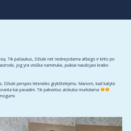
dusią. Tik pašaukus, Džiulė net nedvejodama atbėgo ir krito po
pasirodė, jog yra visiška naminukė, puikiai naudojasi kraiko
ai, Džiulė perspės letenėlės grybštelėjimu. Manom, kad katytė
r supranta kai pavadini. Tik pakvietus atskuba murkdama
 žmogumi.