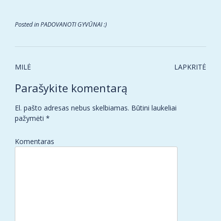
Posted in
PADOVANOTI GYVŪNAI :)
Post
MILĖ
LAPKRITĖ
navigation
Parašykite komentarą
El. pašto adresas nebus skelbiamas.
Būtini laukeliai
pažymėti
*
Komentaras