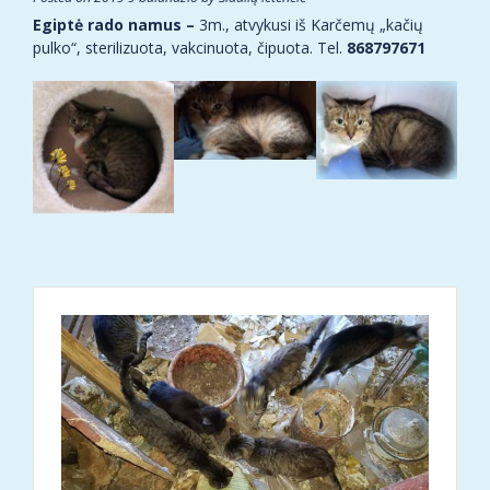
Egiptė rado namus –
3m., atvykusi iš Karčemų „kačių
pulko“, sterilizuota, vakcinuota, čipuota. Tel.
868797671