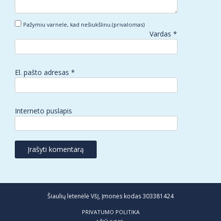
Pažymiu varnele, kad nešiukšlinu.(privalomas)
Vardas
*
El. pašto adresas
*
Interneto puslapis
Šiaulių letenėlė VšĮ, Įmonės kodas 303381424
PRIVATUMO POLITIKA