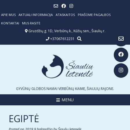
Skip
to
content
APIE MUS
AKTUALI INFORMACIJA
ATASKAITOS
PRAŠOME PAGALBOS
KONTAKTAI
MUS RASITE
Gruzdžių g. 1D, Verbūnų k., Kūžių sen., Šiaulių r.
+37067612231
GYVŪNŲ GLOBOS NAMAI VERBŪNŲ KAIME, ŠIAULIŲ RAJONE.
MENU
EGIPTĖ
Posted on
2019 9 balandžio
by
Šiaulių letenėlė