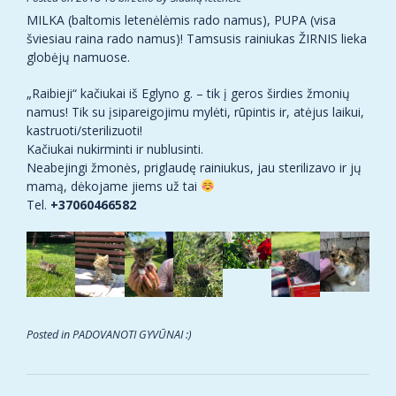
MILKA (baltomis letenėlėmis rado namus), PUPA (visa
šviesiau raina rado namus)! Tamsusis rainiukas ŽIRNIS lieka
globėjų namuose.
„Raibieji“ kačiukai iš Eglyno g. – tik į geros širdies žmonių
namus! Tik su įsipareigojimu mylėti, rūpintis ir, atėjus laikui,
kastruoti/sterilizuoti!
Kačiukai nukirminti ir nublusinti.
Neabejingi žmonės, priglaudę rainiukus, jau sterilizavo ir jų
mamą, dėkojame jiems už tai
Tel.
+37060466582
Posted in
PADOVANOTI GYVŪNAI :)