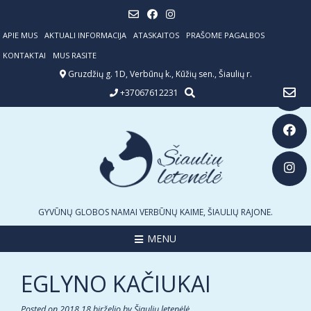
Skip
to
content
APIE MUS
AKTUALI INFORMACIJA
ATASKAITOS
PRAŠOME PAGALBOS
KONTAKTAI
MUS RASITE
Gruzdžių g. 1D, Verbūnų k., Kūžių sen., Šiaulių r.
+37067612231
GYVŪNŲ GLOBOS NAMAI VERBŪNŲ KAIME, ŠIAULIŲ RAJONE.
MENU
EGLYNO KAČIUKAI
Posted on
2018 18 birželio
by
Šiaulių letenėlė