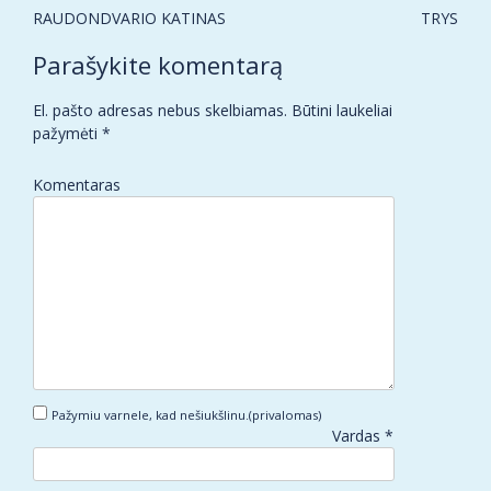
Post
RAUDONDVARIO KATINAS
TRYS
navigation
Parašykite komentarą
El. pašto adresas nebus skelbiamas.
Būtini laukeliai
pažymėti
*
Komentaras
Pažymiu varnele, kad nešiukšlinu.(privalomas)
Vardas
*