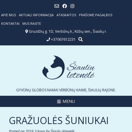
Skip
to
content
APIE MUS
AKTUALI INFORMACIJA
ATASKAITOS
PRAŠOME PAGALBOS
KONTAKTAI
MUS RASITE
Gruzdžių g. 1D, Verbūnų k., Kūžių sen., Šiaulių r.
+37067612231
GYVŪNŲ GLOBOS NAMAI VERBŪNŲ KAIME, ŠIAULIŲ RAJONE.
MENU
GRAŽUOLĖS ŠUNIUKAI
Posted on
2016 3 kovo
by
Šiaulių letenėlė