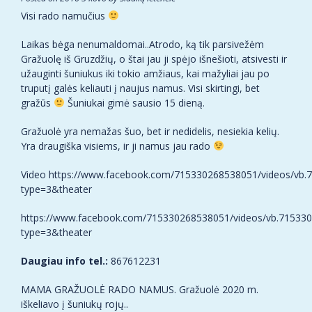
Visi rado namučius
Laikas bėga nenumaldomai..Atrodo, ką tik parsivežėm
Gražuolę iš Gruzdžių, o štai jau ji spėjo išnešioti, atsivesti ir
užauginti šuniukus iki tokio amžiaus, kai mažyliai jau po
truputį galės keliauti į naujus namus. Visi skirtingi, bet
gražūs
Šuniukai gimė sausio 15 dieną.
Gražuolė yra nemažas šuo, bet ir nedidelis, nesiekia kelių.
Yra draugiška visiems, ir ji namus jau rado
Video
https://www.facebook.com/715330268538051/videos/vb
type=3&theater
https://www.facebook.com/715330268538051/videos/vb.71533
type=3&theater
Daugiau info tel.:
867612231
MAMA GRAŽUOLĖ RADO NAMUS. Gražuolė 2020 m.
iškeliavo į šuniukų rojų..