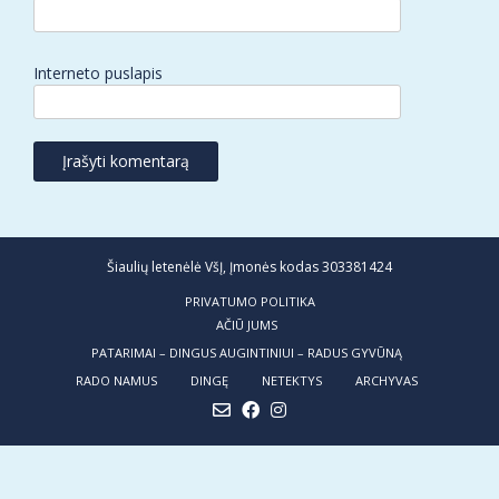
Interneto puslapis
Šiaulių letenėlė VšĮ, Įmonės kodas 303381424
PRIVATUMO POLITIKA
AČIŪ JUMS
PATARIMAI – DINGUS AUGINTINIUI – RADUS GYVŪNĄ
RADO NAMUS
DINGĘ
NETEKTYS
ARCHYVAS