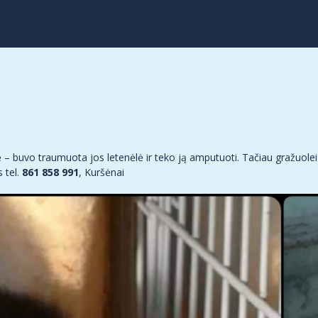
 buvo traumuota jos letenėlė ir teko ją amputuoti. Tačiau gražuolei tai
 tel.
861 858 991
, Kuršėnai