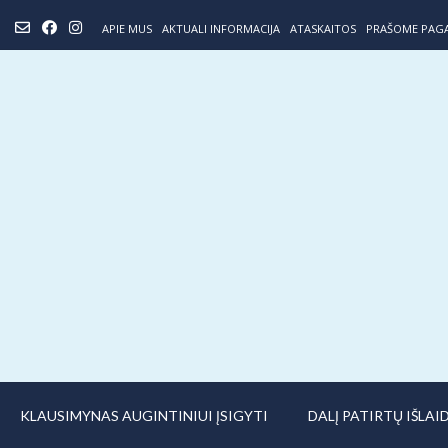
Skip
APIE MUS
AKTUALI INFORMACIJA
ATASKAITOS
PRAŠOME PAG
to
content
KLAUSIMYNAS AUGINTINIUI ĮSIGYTI
DALĮ PATIRTŲ IŠLA