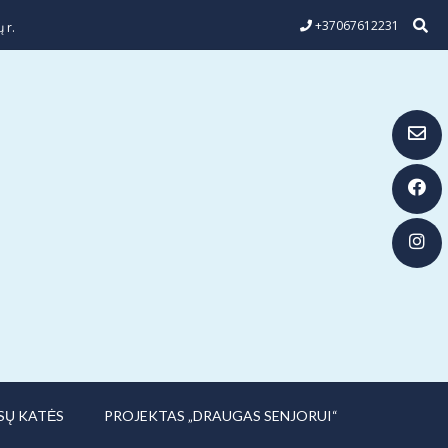
+37067612231
 r.
SŲ KATĖS
PROJEKTAS „DRAUGAS SENJORUI“