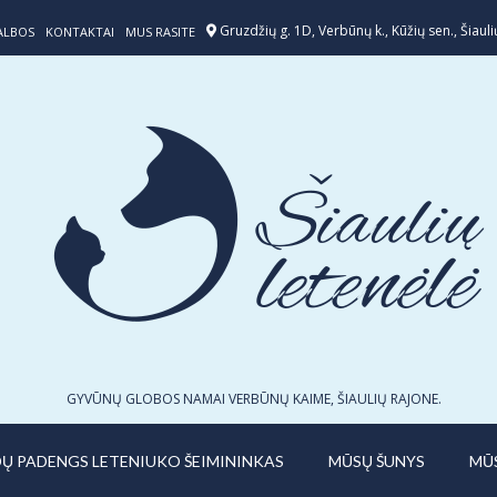
Gruzdžių g. 1D, Verbūnų k., Kūžių sen., Šiaulių
ALBOS
KONTAKTAI
MUS RASITE
GYVŪNŲ GLOBOS NAMAI VERBŪNŲ KAIME, ŠIAULIŲ RAJONE.
IDŲ PADENGS LETENIUKO ŠEIMININKAS
MŪSŲ ŠUNYS
MŪ