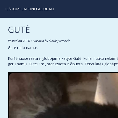
IEŠKOMI LAIKINI GLOBĖJAI
GUTĖ
Posted on
2020 1 vasario
by
Šiaulių letenėlė
Gutė rado namus
Kuršėnuose rasta ir globojama katytė Gutė, kuriai nutiko nelaimė –
gerų namų. Gutei 1m., sterilizuota ir čipuota. Teiraukitės globėjos