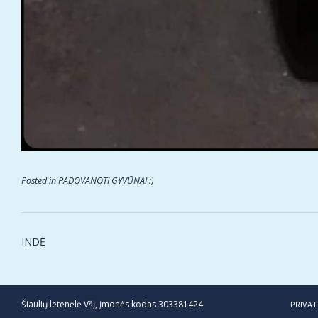
Posted in
PADOVANOTI GYVŪNAI :)
Post
INDĖ
navigation
Šiaulių letenėlė VšĮ, Įmonės kodas 303381424
PRIVAT