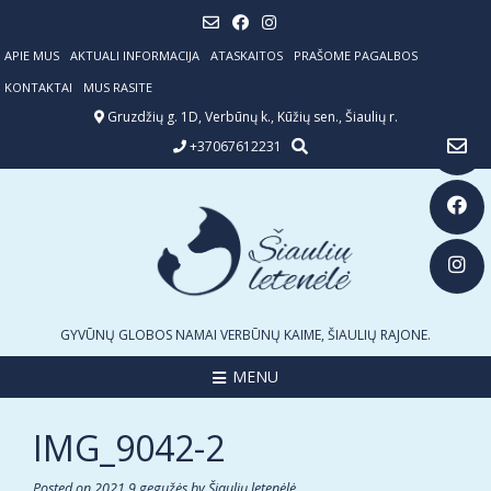
Skip
to
content
APIE MUS
AKTUALI INFORMACIJA
ATASKAITOS
PRAŠOME PAGALBOS
KONTAKTAI
MUS RASITE
Gruzdžių g. 1D, Verbūnų k., Kūžių sen., Šiaulių r.
+37067612231
GYVŪNŲ GLOBOS NAMAI VERBŪNŲ KAIME, ŠIAULIŲ RAJONE.
MENU
IMG_9042-2
Posted on
2021 9 gegužės
by
Šiaulių letenėlė