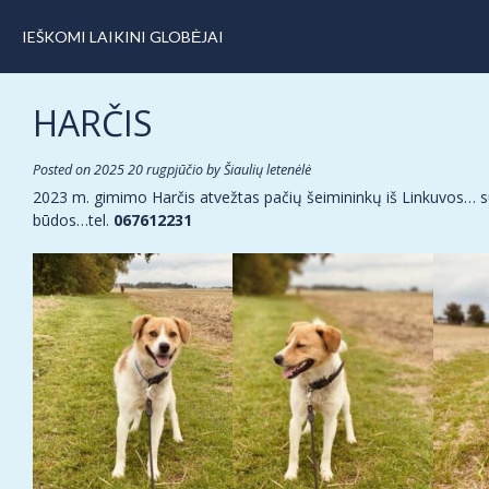
IEŠKOMI LAIKINI GLOBĖJAI
HARČIS
Posted on
2025 20 rugpjūčio
by
Šiaulių letenėlė
2023 m. gimimo Harčis atvežtas pačių šeimininkų iš Linkuvos… su 
būdos…tel.
067612231