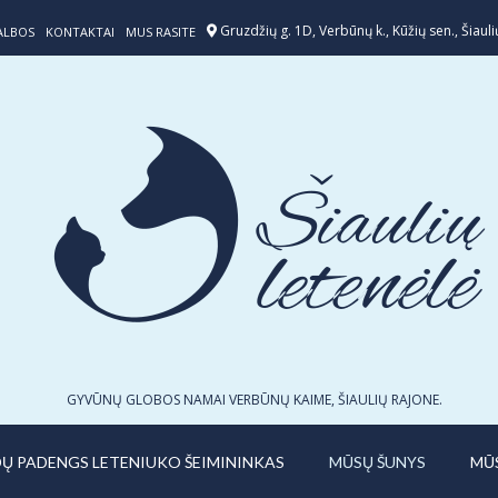
Gruzdžių g. 1D, Verbūnų k., Kūžių sen., Šiaulių
ALBOS
KONTAKTAI
MUS RASITE
GYVŪNŲ GLOBOS NAMAI VERBŪNŲ KAIME, ŠIAULIŲ RAJONE.
IDŲ PADENGS LETENIUKO ŠEIMININKAS
MŪSŲ ŠUNYS
MŪ