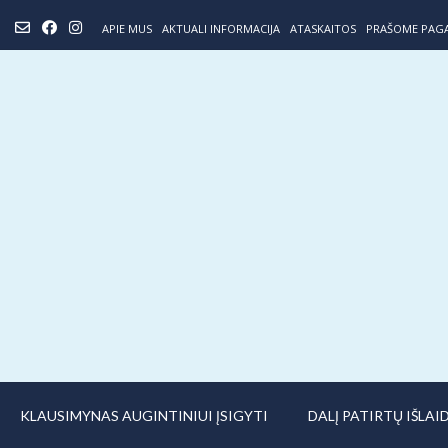
Skip
APIE MUS
AKTUALI INFORMACIJA
ATASKAITOS
PRAŠOME PAG
to
content
KLAUSIMYNAS AUGINTINIUI ĮSIGYTI
DALĮ PATIRTŲ IŠLA