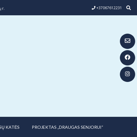
+37067612231
 r.
SŲ KATĖS
PROJEKTAS „DRAUGAS SENJORUI“