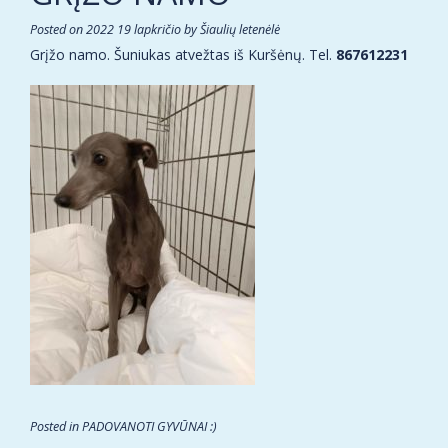
Posted on
2022 19 lapkričio
by
Šiaulių letenėlė
Grįžo namo. Šuniukas atvežtas iš Kuršėnų. Tel.
867612231
Posted in
PADOVANOTI GYVŪNAI :)