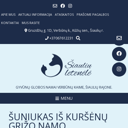
Skip
to
content
APIE MUS
AKTUALI INFORMACIJA
ATASKAITOS
PRAŠOME PAGALBOS
KONTAKTAI
MUS RASITE
Gruzdžių g. 1D, Verbūnų k., Kūžių sen., Šiaulių r.
+37067612231
GYVŪNŲ GLOBOS NAMAI VERBŪNŲ KAIME, ŠIAULIŲ RAJONE.
MENU
ŠUNIUKAS IŠ KURŠĖNŲ
GRĮŽO NAMO