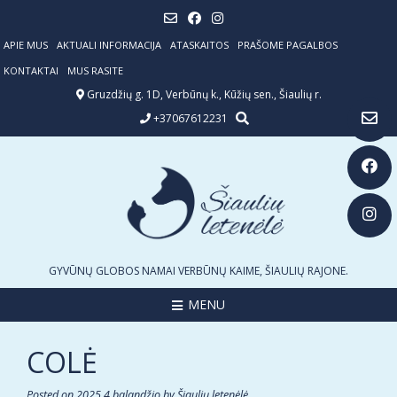
Skip
to
content
APIE MUS
AKTUALI INFORMACIJA
ATASKAITOS
PRAŠOME PAGALBOS
KONTAKTAI
MUS RASITE
Gruzdžių g. 1D, Verbūnų k., Kūžių sen., Šiaulių r.
+37067612231
GYVŪNŲ GLOBOS NAMAI VERBŪNŲ KAIME, ŠIAULIŲ RAJONE.
MENU
COLĖ
Posted on
2025 4 balandžio
by
Šiaulių letenėlė