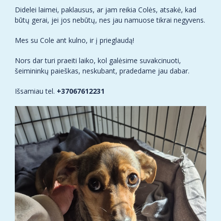
Didelei laimei, paklausus, ar jam reikia Colės, atsakė, kad
būtų gerai, jei jos nebūtų, nes jau namuose tikrai negyvens.
Mes su Cole ant kulno, ir į prieglaudą!
Nors dar turi praeiti laiko, kol galėsime suvakcinuoti,
šeimininkų paieškas, neskubant, pradedame jau dabar.
Išsamiau tel.
+37067612231