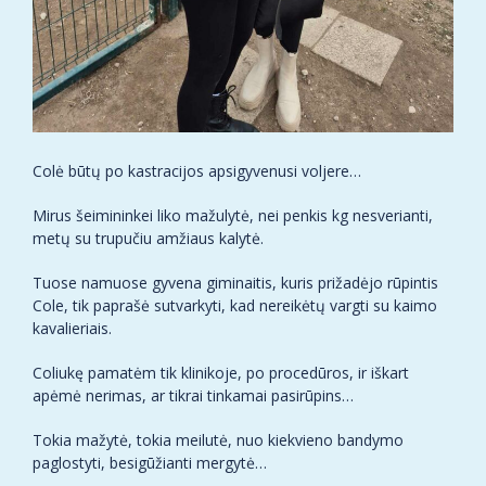
Colė būtų po kastracijos apsigyvenusi voljere…
Mirus šeimininkei liko mažulytė, nei penkis kg nesverianti,
metų su trupučiu amžiaus kalytė.
Tuose namuose gyvena giminaitis, kuris prižadėjo rūpintis
Cole, tik paprašė sutvarkyti, kad nereikėtų vargti su kaimo
kavalieriais.
Coliukę pamatėm tik klinikoje, po procedūros, ir iškart
apėmė nerimas, ar tikrai tinkamai pasirūpins…
Tokia mažytė, tokia meilutė, nuo kiekvieno bandymo
paglostyti, besigūžianti mergytė…