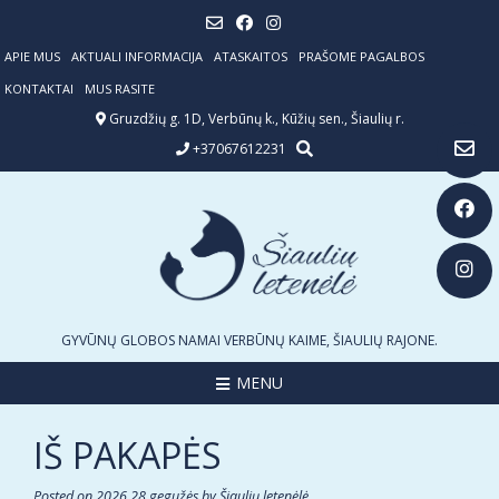
Skip
to
content
APIE MUS
AKTUALI INFORMACIJA
ATASKAITOS
PRAŠOME PAGALBOS
KONTAKTAI
MUS RASITE
Gruzdžių g. 1D, Verbūnų k., Kūžių sen., Šiaulių r.
+37067612231
GYVŪNŲ GLOBOS NAMAI VERBŪNŲ KAIME, ŠIAULIŲ RAJONE.
MENU
IŠ PAKAPĖS
Posted on
2026 28 gegužės
by
Šiaulių letenėlė