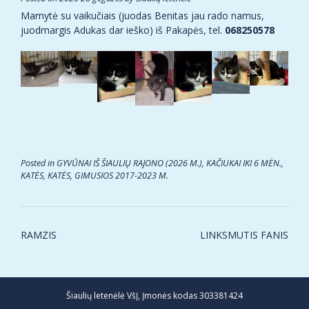
Mamytė su vaikučiais (juodas Benitas jau rado namus,
juodmargis Adukas dar ieško) iš Pakapės, tel.
068250578
Posted in
GYVŪNAI IŠ ŠIAULIŲ RAJONO (2026 M.)
,
KAČIUKAI IKI 6 MĖN.
,
KATĖS
,
KATĖS, GIMUSIOS 2017-2023 M.
Post
RAMZIS
LINKSMUTIS FANIS
navigation
Šiaulių letenėlė VšĮ, Įmonės kodas 303381424