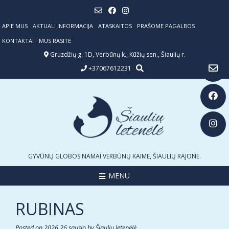
Skip
to
content
APIE MUS
AKTUALI INFORMACIJA
ATASKAITOS
PRAŠOME PAGALBOS
KONTAKTAI
MUS RASITE
Gruzdžių g. 1D, Verbūnų k., Kūžių sen., Šiaulių r.
+37067612231
GYVŪNŲ GLOBOS NAMAI VERBŪNŲ KAIME, ŠIAULIŲ RAJONE.
MENU
RUBINAS
Posted on
2026 26 sausio
by
Šiaulių letenėlė