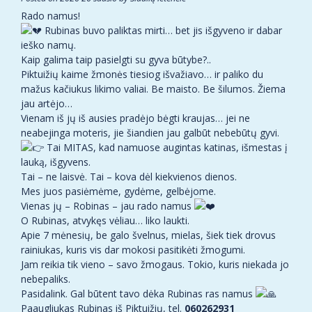
Rado namus!
Rubinas buvo paliktas mirti… bet jis išgyveno ir dabar
ieško namų.
Kaip galima taip pasielgti su gyva būtybe?..
Piktuižių kaime žmonės tiesiog išvažiavo… ir paliko du
mažus kačiukus likimo valiai. Be maisto. Be šilumos. Žiema
jau artėjo…
Vienam iš jų iš ausies pradėjo bėgti kraujas… jei ne
neabejinga moteris, jie šiandien jau galbūt nebebūtų gyvi.
Tai MITAS, kad namuose augintas katinas, išmestas į
lauką, išgyvens.
Tai – ne laisvė. Tai – kova dėl kiekvienos dienos.
Mes juos pasiėmėme, gydėme, gelbėjome.
Vienas jų – Robinas – jau rado namus
O Rubinas, atvykęs vėliau… liko laukti.
Apie 7 mėnesių, be galo švelnus, mielas, šiek tiek drovus
rainiukas, kuris vis dar mokosi pasitikėti žmogumi.
Jam reikia tik vieno – savo žmogaus. Tokio, kuris niekada jo
nebepaliks.
Pasidalink. Gal būtent tavo dėka Rubinas ras namus
Paaugliukas Rubinas iš Piktuižių, tel.
060262931