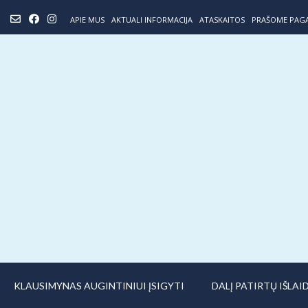
Skip
APIE MUS
AKTUALI INFORMACIJA
ATASKAITOS
PRAŠOME PAG
to
content
KLAUSIMYNAS AUGINTINIUI ĮSIGYTI
DALĮ PATIRTŲ IŠLA