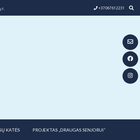
+37067612231
 r.
SŲ KATĖS
PROJEKTAS „DRAUGAS SENJORUI“