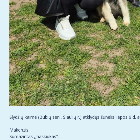
Slydžių kaime (Bubių sen., Šiaulių r.) atklydęs šunelis liepos 6 d.
Makenzis.
Sumažintas ,,haskiukas“.