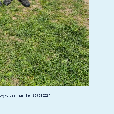
 atvyko pas mus. Tel.
867612231