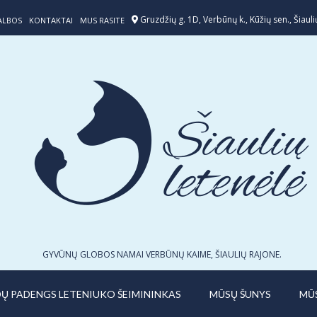
Gruzdžių g. 1D, Verbūnų k., Kūžių sen., Šiaulių
ALBOS
KONTAKTAI
MUS RASITE
GYVŪNŲ GLOBOS NAMAI VERBŪNŲ KAIME, ŠIAULIŲ RAJONE.
IDŲ PADENGS LETENIUKO ŠEIMININKAS
MŪSŲ ŠUNYS
MŪ