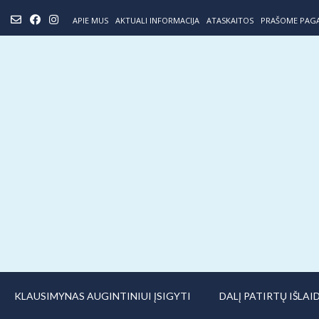
Skip
APIE MUS
AKTUALI INFORMACIJA
ATASKAITOS
PRAŠOME PAG
to
content
KLAUSIMYNAS AUGINTINIUI ĮSIGYTI
DALĮ PATIRTŲ IŠLA