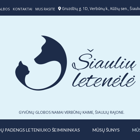
Gruzdžių g. 1D, Verbūnų k., Kūžių sen., Šiaulių
ALBOS
KONTAKTAI
MUS RASITE
GYVŪNŲ GLOBOS NAMAI VERBŪNŲ KAIME, ŠIAULIŲ RAJONE.
IDŲ PADENGS LETENIUKO ŠEIMININKAS
MŪSŲ ŠUNYS
MŪ