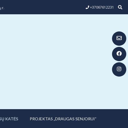
+37067612231
 r.
SŲ KATĖS
PROJEKTAS „DRAUGAS SENJORUI“