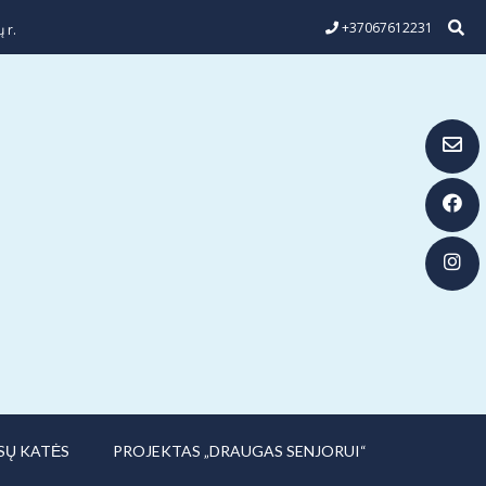
+37067612231
 r.
SŲ KATĖS
PROJEKTAS „DRAUGAS SENJORUI“