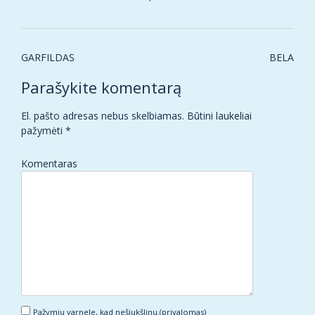
Post
GARFILDAS
BELA
navigation
Parašykite komentarą
El. pašto adresas nebus skelbiamas.
Būtini laukeliai
pažymėti
*
Komentaras
Pažymiu varnele, kad nešiukšlinu.(privalomas)