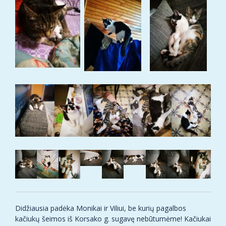
Didžiausia padėka Monikai ir Viliui, be kurių pagalbos
kačiukų šeimos iš Korsako g. sugavę nebūtumėme! Kačiukai