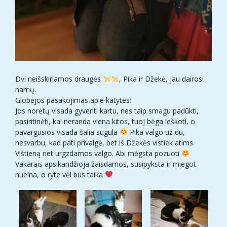
Dvi neišskiriamos draugės
, Pika ir Džekė, jau dairosi
namų.
Globėjos pasakojimas apie katytes:
Jos norėtų visada gyventi kartu, nes taip smagu padūkti,
pasiritinėti, kai neranda viena kitos, tuoj bėga ieškoti, o
pavargusios visada šalia sugula
Pika valgo už du,
nesvarbu, kad pati privalgė, bet iš Džekės vistiek atims.
Vištieną net urgzdamos valgo. Abi mėgsta pozuoti
Vakarais apsikandžioja žaisdamos, susipyksta ir miegot
nueina, o ryte vėl bus taika