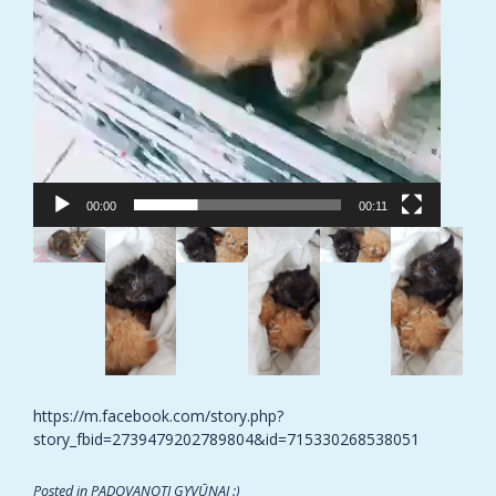
00:00
00:11
https://m.facebook.com/story.php?
story_fbid=2739479202789804&id=715330268538051
Posted in
PADOVANOTI GYVŪNAI :)