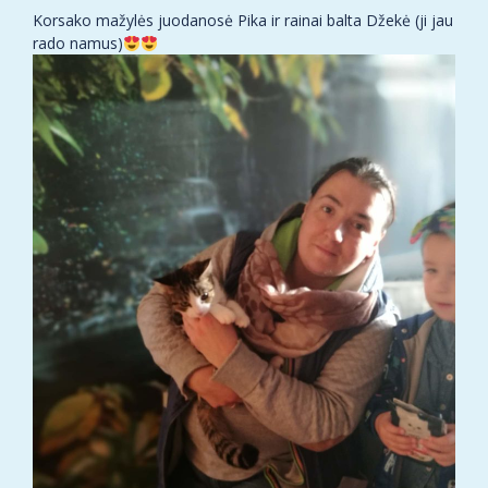
Korsako mažylės juodanosė Pika ir rainai balta Džekė (ji jau
rado namus)