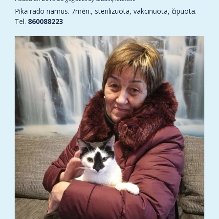
Pika rado namus. 7mėn., sterilizuota, vakcinuota, čipuota.
Tel.
860088223