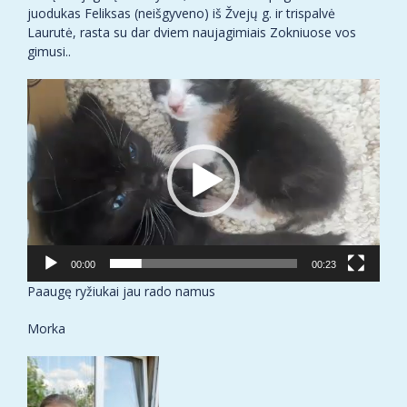
juodukas Feliksas (neišgyveno) iš Žvejų g. ir trispalvė
Laurutė, rasta su dar dviem naujagimiais Zokniuose vos
gimusi..
Video
grotuvas
00:00
00:23
Paaugę ryžiukai jau rado namus
Morka