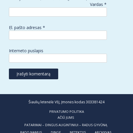
Vardas
*
El. pašto adresas
*
Interneto puslapis
Šiaulių letenėlė VšĮ, Įmonės kodas 303381424
PRIVATUMO POLITIKA
AČIŪ JUMS
PATARIMAI – DINGUS AUGINTINIUI – RADUS GYVŪNĄ
RADO NAMUS
DINGĘ
NETEKTYS
ARCHYVAS