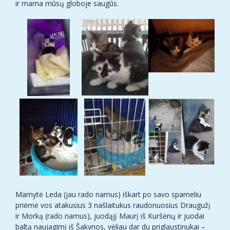
ir mama mūsų globoje saugūs.
Mamytė Leda (jau rado namus) iškart po savo sparneliu
priėmė vos atakusius 3 našlaitukus raudonuosius Draugužį
ir Morką (rado namus), juodąjį Maurį iš Kuršėnų ir juodai
baltą naujagimį iš Šakynos, vėliau dar du priglaustinukai –