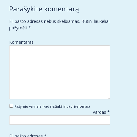
navigation
Parašykite komentarą
El. pašto adresas nebus skelbiamas.
Būtini laukeliai
pažymėti
*
Komentaras
Pažymiu varnele, kad nešiukšlinu.(privalomas)
Vardas
*
El. pašto adresas
*