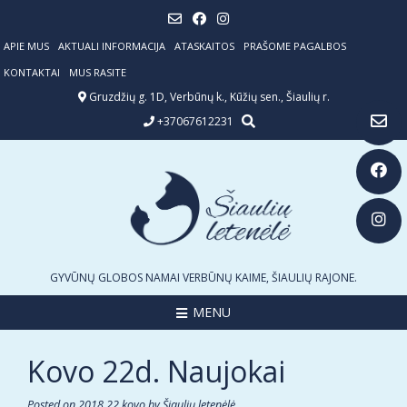
Skip
to
content
APIE MUS
AKTUALI INFORMACIJA
ATASKAITOS
PRAŠOME PAGALBOS
KONTAKTAI
MUS RASITE
Gruzdžių g. 1D, Verbūnų k., Kūžių sen., Šiaulių r.
+37067612231
GYVŪNŲ GLOBOS NAMAI VERBŪNŲ KAIME, ŠIAULIŲ RAJONE.
MENU
Kovo 22d. Naujokai
Posted on
2018 22 kovo
by
Šiaulių letenėlė