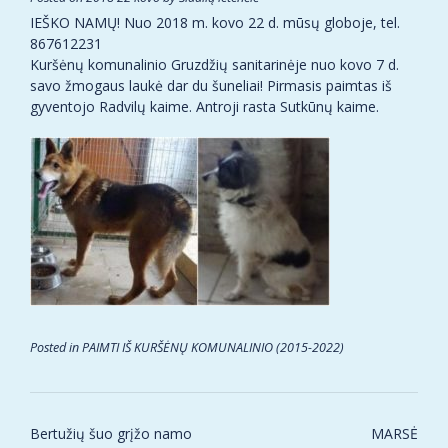
IEŠKO NAMŲ! Nuo 2018 m. kovo 22 d. mūsų globoje, tel.
867612231
Kuršėnų komunalinio Gruzdžių sanitarinėje nuo kovo 7 d.
savo žmogaus laukė dar du šuneliai! Pirmasis paimtas iš
gyventojo Radvilų kaime. Antroji rasta Sutkūnų kaime.
Posted in
PAIMTI IŠ KURŠĖNŲ KOMUNALINIO (2015-2022)
Post
Bertužių šuo grįžo namo
MARSĖ