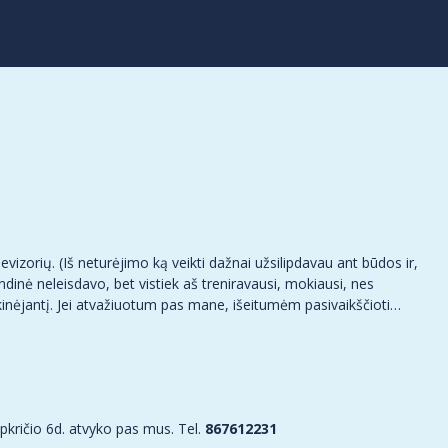
evizorių. (Iš neturėjimo ką veikti dažnai užsilipdavau ant būdos ir,
dinė neleisdavo, bet vistiek aš treniravausi, mokiausi, nes
inėjantį. Jei atvažiuotum pas mane, išeitumėm pasivaikščioti…
apkričio 6d. atvyko pas mus. Tel.
867612231