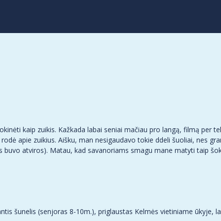
kinėti kaip zuikis. Kažkada labai seniai mačiau pro langą, filmą per tel
rodė apie zuikius. Aišku, man nesigaudavo tokie ddeli šuoliai, nes gran
rys buvo atviros). Matau, kad savanoriams smagu mane matyti taip šok
ntis šunelis (senjoras 8-10m.), priglaustas Kelmės vietiniame ūkyje, l