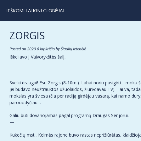
IEŠKOMI LAIKINI GLOBĖJAI
ZORGIS
Posted on
2020 6 lapkričio
by
Šiaulių letenėlė
Iškeliavo į Vaivorykštės šalį..
Sveiki draugai! Esu Zorgis (8-10m.). Labai noriu pasigirti… moku šo
jei būdavo neužtrauktos užuolaidos, žiūrėdavau TV). Tai va, tada 
mokslas yra šviesa (čia per radiją girdėjau vasarą, kai namo du
parooodyčiau…
Galiu būti dovanojamas pagal programą Draugas Senjorui.
—
Kukečių mst., Kelmės rajone buvo rastas neprižiūrėtas, klaidžioja