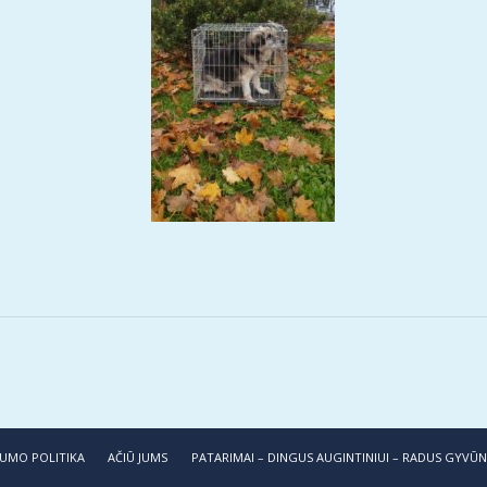
AČIŪ JUMS
PATARIMAI – DINGUS AUGINTINIUI – RADUS GYVŪ
UMO POLITIKA