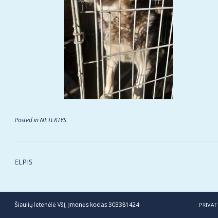
Posted in
NETEKTYS
Post
ELPIS
navigation
Šiaulių letenėlė VšĮ, Įmonės kodas 303381424
PRIVAT