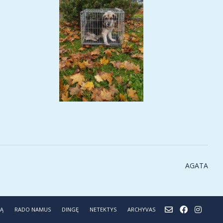
AGATA
NĄ
RADO NAMUS
DINGĘ
NETEKTYS
ARCHYVAS