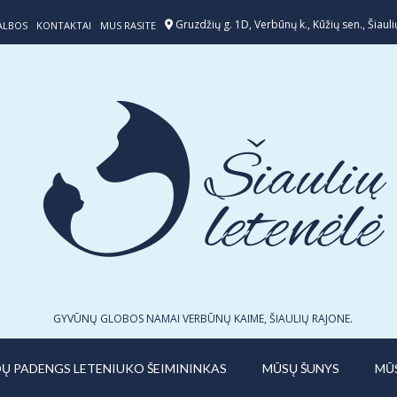
Gruzdžių g. 1D, Verbūnų k., Kūžių sen., Šiaulių
ALBOS
KONTAKTAI
MUS RASITE
GYVŪNŲ GLOBOS NAMAI VERBŪNŲ KAIME, ŠIAULIŲ RAJONE.
IDŲ PADENGS LETENIUKO ŠEIMININKAS
MŪSŲ ŠUNYS
MŪ