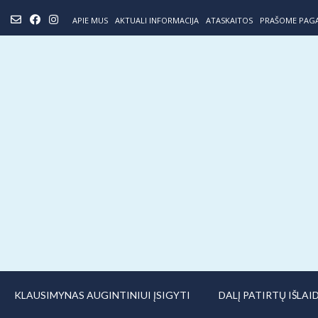
Skip
APIE MUS
AKTUALI INFORMACIJA
ATASKAITOS
PRAŠOME PAG
to
content
KLAUSIMYNAS AUGINTINIUI ĮSIGYTI
DALĮ PATIRTŲ IŠLA