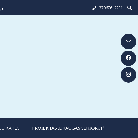
+37067612231
 r.
SŲ KATĖS
PROJEKTAS „DRAUGAS SENJORUI“