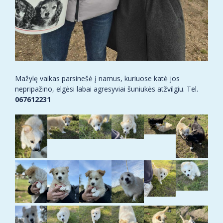
Mažylę vaikas parsinešė į namus, kuriuose katė jos
nepripažino, elgėsi labai agresyviai šuniukės atžvilgiu. Tel.
067612231