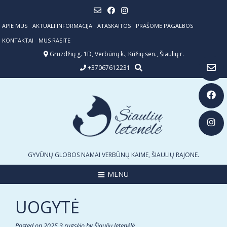
Skip
to
content
APIE MUS
AKTUALI INFORMACIJA
ATASKAITOS
PRAŠOME PAGALBOS
KONTAKTAI
MUS RASITE
Gruzdžių g. 1D, Verbūnų k., Kūžių sen., Šiaulių r.
+37067612231
GYVŪNŲ GLOBOS NAMAI VERBŪNŲ KAIME, ŠIAULIŲ RAJONE.
MENU
UOGYTĖ
Posted on
2025 3 rugsėjo
by
Šiaulių letenėlė