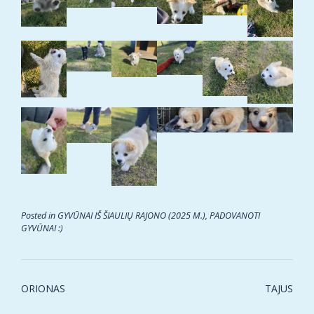
Posted in
GYVŪNAI IŠ ŠIAULIŲ RAJONO (2025 M.)
,
PADOVANOTI
GYVŪNAI :)
Post
ORIONAS
TAJUS
navigation