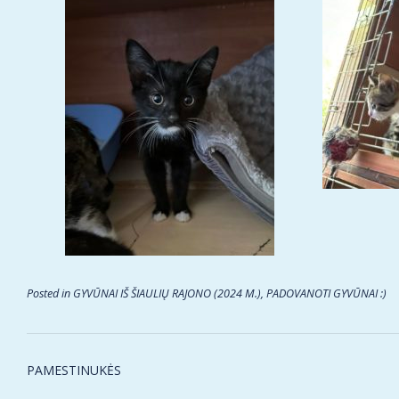
Posted in
GYVŪNAI IŠ ŠIAULIŲ RAJONO (2024 M.)
,
PADOVANOTI GYVŪNAI :)
Post
PAMESTINUKĖS
navigation