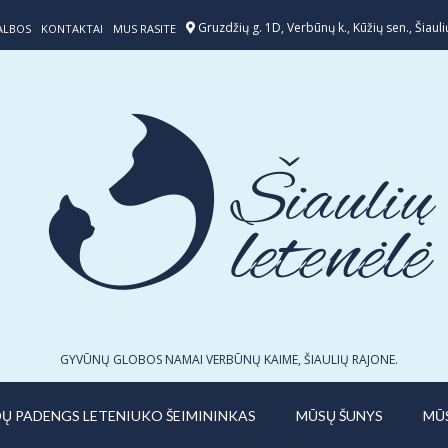
Gruzdžių g. 1D, Verbūnų k., Kūžių sen., Šiaulių
ALBOS
KONTAKTAI
MUS RASITE
GYVŪNŲ GLOBOS NAMAI VERBŪNŲ KAIME, ŠIAULIŲ RAJONE.
IDŲ PADENGS LETENIUKO ŠEIMININKAS
MŪSŲ ŠUNYS
MŪ