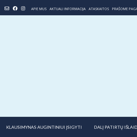
Skip
APIE MUS
AKTUALI INFORMACIJA
ATASKAITOS
PRAŠOME PAG
to
content
KLAUSIMYNAS AUGINTINIUI ĮSIGYTI
DALĮ PATIRTŲ IŠLA