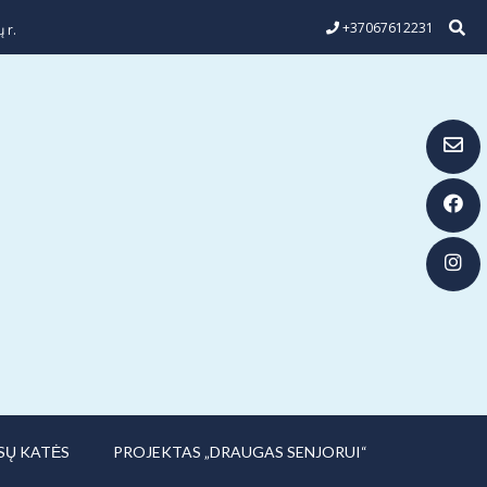
+37067612231
 r.
SŲ KATĖS
PROJEKTAS „DRAUGAS SENJORUI“