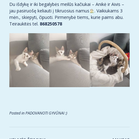
Du išdykę ir iki begalybės meilūs kačiukai – Anikė ir Aivis –
jau pasiruošę keliauti į tikruosius namus
. Vaikiukams 3
mėn., skiepyti, čipuoti. Pirmenybė tiems, kurie paims abu.
Teiraukitės tel.
868250578
Posted in
PADOVANOTI GYVŪNAI :)