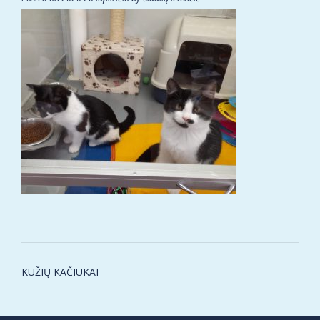
Post
KUŽIŲ KAČIUKAI
navigation