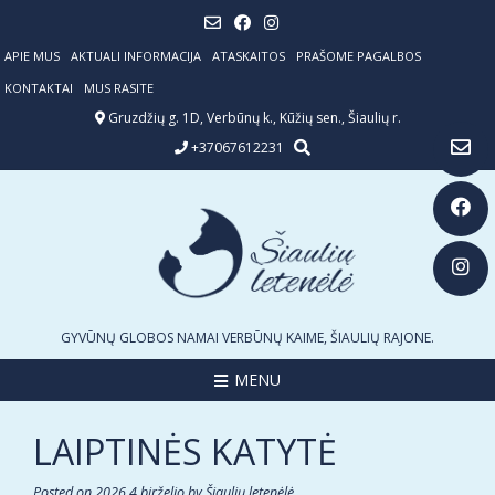
Skip
to
content
APIE MUS
AKTUALI INFORMACIJA
ATASKAITOS
PRAŠOME PAGALBOS
KONTAKTAI
MUS RASITE
Gruzdžių g. 1D, Verbūnų k., Kūžių sen., Šiaulių r.
+37067612231
GYVŪNŲ GLOBOS NAMAI VERBŪNŲ KAIME, ŠIAULIŲ RAJONE.
MENU
LAIPTINĖS KATYTĖ
Posted on
2026 4 birželio
by
Šiaulių letenėlė