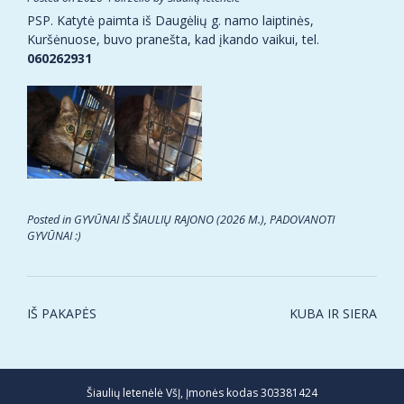
PSP. Katytė paimta iš Daugėlių g. namo laiptinės,
Kuršėnuose, buvo pranešta, kad įkando vaikui, tel.
060262931
Posted in
GYVŪNAI IŠ ŠIAULIŲ RAJONO (2026 M.)
,
PADOVANOTI
GYVŪNAI :)
Post
IŠ PAKAPĖS
KUBA IR SIERA
navigation
Šiaulių letenėlė VšĮ, Įmonės kodas 303381424