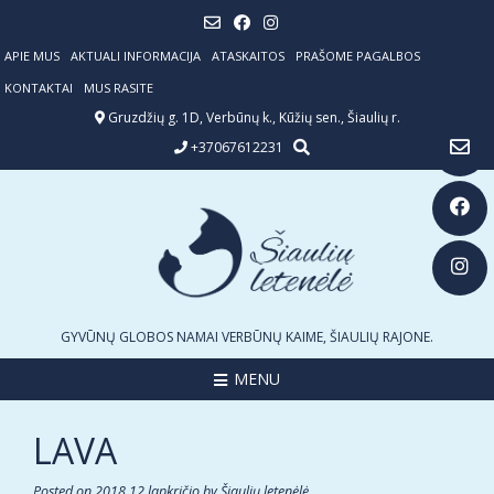
Skip
to
content
APIE MUS
AKTUALI INFORMACIJA
ATASKAITOS
PRAŠOME PAGALBOS
KONTAKTAI
MUS RASITE
Gruzdžių g. 1D, Verbūnų k., Kūžių sen., Šiaulių r.
+37067612231
GYVŪNŲ GLOBOS NAMAI VERBŪNŲ KAIME, ŠIAULIŲ RAJONE.
MENU
LAVA
Posted on
2018 12 lapkričio
by
Šiaulių letenėlė