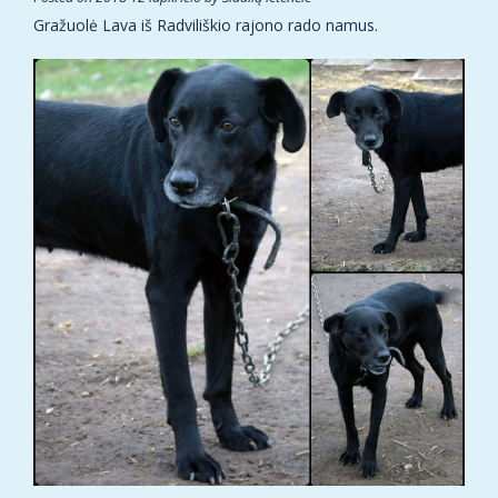
Gražuolė Lava iš Radviliškio rajono rado namus.