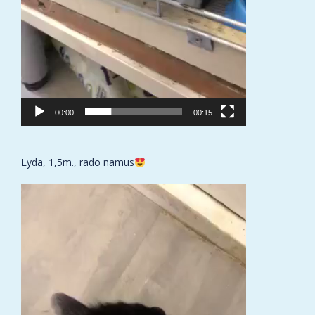
00:00
00:15
Lyda, 1,5m., rado namus
Video
grotuvas