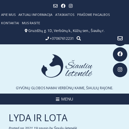
Skip
to
content
APIE MUS
AKTUALI INFORMACIJA
ATASKAITOS
PRAŠOME PAGALBOS
KONTAKTAI
MUS RASITE
Gruzdžių g. 1D, Verbūnų k., Kūžių sen., Šiaulių r.
+37067612231
GYVŪNŲ GLOBOS NAMAI VERBŪNŲ KAIME, ŠIAULIŲ RAJONE.
MENU
LYDA IR LOTA
Posted on
2021 19 sausio
by
Šiaulių letenėlė