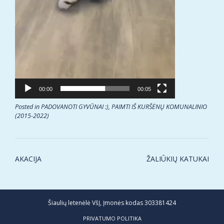
00:00
00:05
Posted in
PADOVANOTI GYVŪNAI :)
,
PAIMTI IŠ KURŠĖNŲ KOMUNALINIO
(2015-2022)
Post
AKACIJA
ŽALIŪKIŲ KATUKAI
navigation
Šiaulių letenėlė VšĮ, Įmonės kodas 303381424
PRIVATUMO POLITIKA