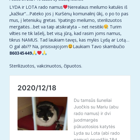
LYDA ir LOTA rado namus
Nerealaus meilumo katulės iš
„kažkur“…Pateko jos į Kuršėnų komunalinį ūkį, o po to pas
mus, į leteniukų gretas. Ypatingo meilumo, sterilizuotos
mergaitės…bet va taip atsikratyta – net nesitiki
Turim
vilties ne tik lašelį, bet visą jūrą, kad rasim joms namus,
tikrus NAMUS. Tad laukiam tavęs, kas mylės Lydą ar Lotą…
O gal abi?? Na, prisisvajojom
Laukiam Tavo skambučio
860345449
Sterilizuotos, vakcinuotos, čipuotos.