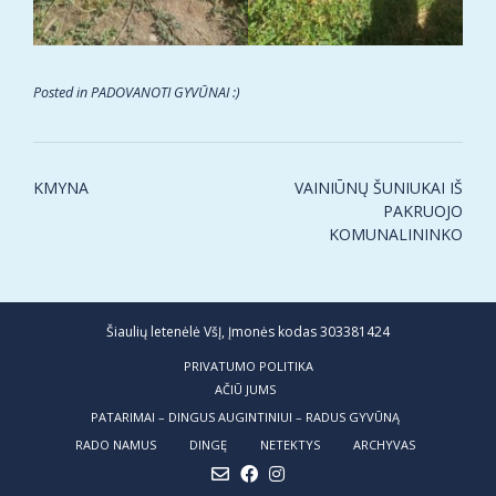
Posted in
PADOVANOTI GYVŪNAI :)
Post
KMYNA
VAINIŪNŲ ŠUNIUKAI IŠ
navigation
PAKRUOJO
KOMUNALININKO
Šiaulių letenėlė VšĮ, Įmonės kodas 303381424
PRIVATUMO POLITIKA
AČIŪ JUMS
PATARIMAI – DINGUS AUGINTINIUI – RADUS GYVŪNĄ
RADO NAMUS
DINGĘ
NETEKTYS
ARCHYVAS