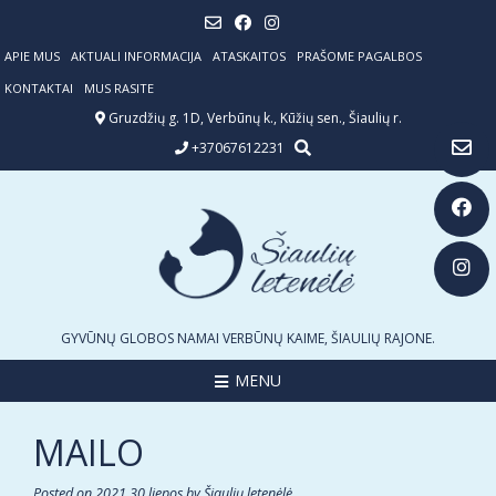
Skip
to
content
APIE MUS
AKTUALI INFORMACIJA
ATASKAITOS
PRAŠOME PAGALBOS
KONTAKTAI
MUS RASITE
Gruzdžių g. 1D, Verbūnų k., Kūžių sen., Šiaulių r.
+37067612231
GYVŪNŲ GLOBOS NAMAI VERBŪNŲ KAIME, ŠIAULIŲ RAJONE.
MENU
MAILO
Posted on
2021 30 liepos
by
Šiaulių letenėlė