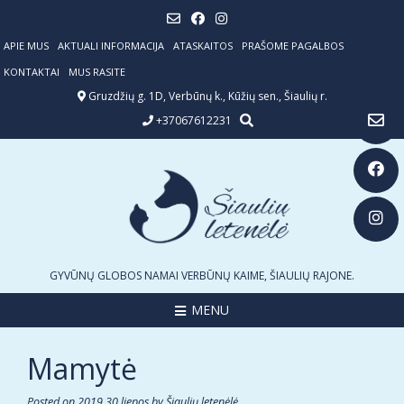
Skip
to
content
APIE MUS
AKTUALI INFORMACIJA
ATASKAITOS
PRAŠOME PAGALBOS
KONTAKTAI
MUS RASITE
Gruzdžių g. 1D, Verbūnų k., Kūžių sen., Šiaulių r.
+37067612231
GYVŪNŲ GLOBOS NAMAI VERBŪNŲ KAIME, ŠIAULIŲ RAJONE.
MENU
Mamytė
Posted on
2019 30 liepos
by
Šiaulių letenėlė