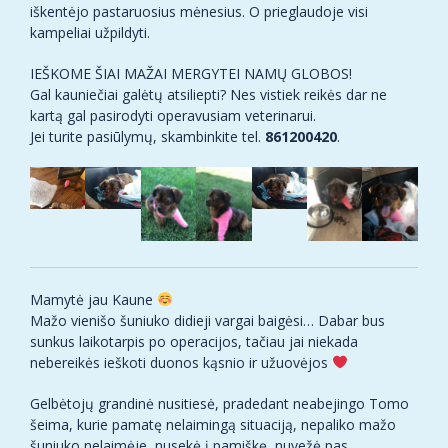
iškentėjo pastaruosius mėnesius. O prieglaudoje visi
kampeliai užpildyti.
IEŠKOME ŠIAI MAŽAI MERGYTEI NAMŲ GLOBOS!
Gal kauniečiai galėtų atsiliepti? Nes vistiek reikės dar ne
kartą gal pasirodyti operavusiam veterinarui.
Jei turite pasiūlymų, skambinkite tel.
861200420
.
Mamytė jau Kaune
Mažo vienišo šuniuko didieji vargai baigėsi… Dabar bus
sunkus laikotarpis po operacijos, tačiau jai niekada
nebereikės ieškoti duonos kąsnio ir užuovėjos
Gelbėtojų grandinė nusitiesė, pradedant neabejingo Tomo
šeima, kurie pamatę nelaimingą situaciją, nepaliko mažo
šuniuko nelaimėje, nusekė į pamiškę, nuvežė pas