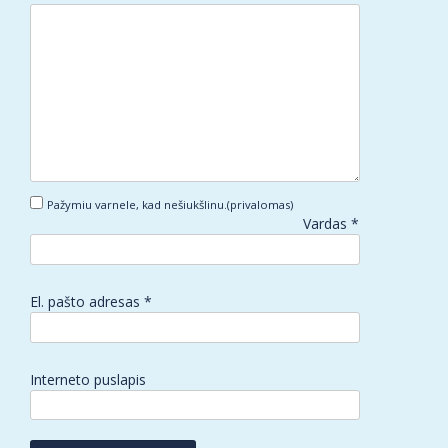
Pažymiu varnele, kad nešiukšlinu.(privalomas)
Vardas
*
El. pašto adresas
*
Interneto puslapis