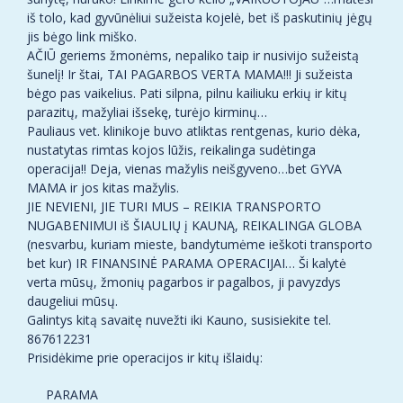
iš tolo, kad gyvūnėliui sužeista kojelė, bet iš paskutinių jėgų
jis bėgo link miško.
AČIŪ geriems žmonėms, nepaliko taip ir nusivijo sužeistą
šunelį! Ir štai, TAI PAGARBOS VERTA MAMA!!! Ji sužeista
bėgo pas vaikelius. Pati silpna, pilnu kailiuku erkių ir kitų
parazitų, mažyliai išsekę, turėjo kirminų…
Pauliaus vet. klinikoje buvo atliktas rentgenas, kurio dėka,
nustatytas rimtas kojos lūžis, reikalinga sudėtinga
operacija!! Deja, vienas mažylis neišgyveno…bet GYVA
MAMA ir jos kitas mažylis.
JIE NEVIENI, JIE TURI MUS – REIKIA TRANSPORTO
NUGABENIMUI iš ŠIAULIŲ į KAUNĄ, REIKALINGA GLOBA
(nesvarbu, kuriam mieste, bandytumėme ieškoti transporto
bet kur) IR FINANSINĖ PARAMA OPERACIJAI… Ši kalytė
verta mūsų, žmonių pagarbos ir pagalbos, ji pavyzdys
daugeliui mūsų.
Galintys kitą savaitę nuvežti iki Kauno, susisiekite tel.
867612231
Prisidėkime prie operacijos ir kitų išlaidų:
PARAMA