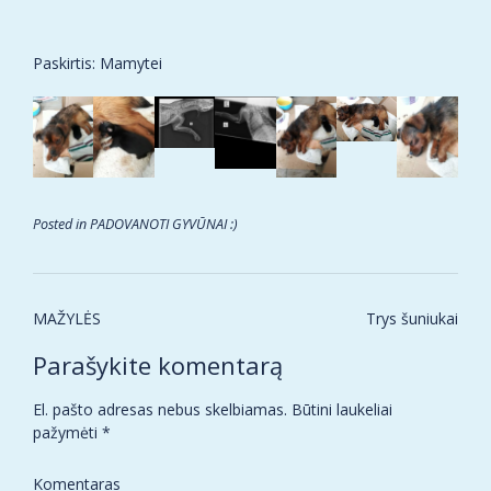
Paskirtis: Mamytei
Posted in
PADOVANOTI GYVŪNAI :)
Post
MAŽYLĖS
Trys šuniukai
navigation
Parašykite komentarą
El. pašto adresas nebus skelbiamas.
Būtini laukeliai
pažymėti
*
Komentaras