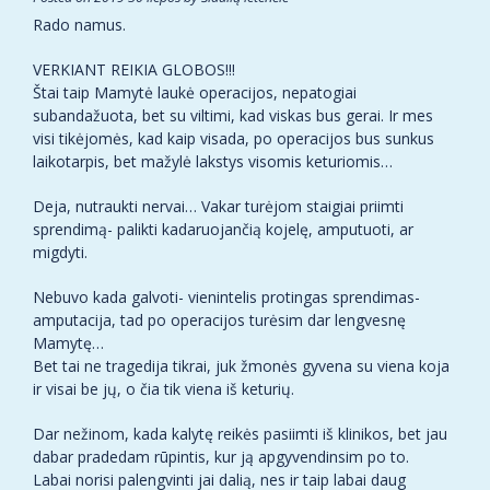
Rado namus.
VERKIANT REIKIA GLOBOS!!!
Štai taip Mamytė laukė operacijos, nepatogiai
subandažuota, bet su viltimi, kad viskas bus gerai. Ir mes
visi tikėjomės, kad kaip visada, po operacijos bus sunkus
laikotarpis, bet mažylė lakstys visomis keturiomis…
Deja, nutraukti nervai… Vakar turėjom staigiai priimti
sprendimą- palikti kadaruojančią kojelę, amputuoti, ar
migdyti.
Nebuvo kada galvoti- vienintelis protingas sprendimas-
amputacija, tad po operacijos turėsim dar lengvesnę
Mamytę…
Bet tai ne tragedija tikrai, juk žmonės gyvena su viena koja
ir visai be jų, o čia tik viena iš keturių.
Dar nežinom, kada kalytę reikės pasiimti iš klinikos, bet jau
dabar pradedam rūpintis, kur ją apgyvendinsim po to.
Labai norisi palengvinti jai dalią, nes ir taip labai daug