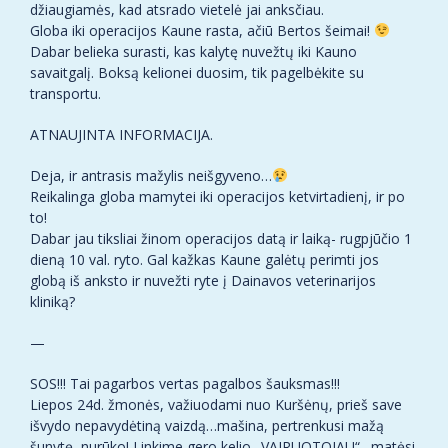
džiaugiamės, kad atsrado vietelė jai anksčiau.
Globa iki operacijos Kaune rasta, ačiū Bertos šeimai!
Dabar belieka surasti, kas kalytę nuvežtų iki Kauno
savaitgalį. Boksą kelionei duosim, tik pagelbėkite su
transportu.
ATNAUJINTA INFORMACIJA.
Deja, ir antrasis mažylis neišgyveno…
Reikalinga globa mamytei iki operacijos ketvirtadienį, ir po
to!
Dabar jau tiksliai žinom operacijos datą ir laiką- rugpjūčio 1
dieną 10 val. ryto. Gal kažkas Kaune galėtų perimti jos
globą iš anksto ir nuvežti ryte į Dainavos veterinarijos
kliniką?
—
SOS!!! Tai pagarbos vertas pagalbos šauksmas!!!
Liepos 24d. žmonės, važiuodami nuo Kuršėnų, prieš save
išvydo nepavydėtiną vaizdą…mašina, pertrenkusi mažą
šunytę, nurūko! Linkime gero kelio „VAIRUOTOJAU“…matėsi