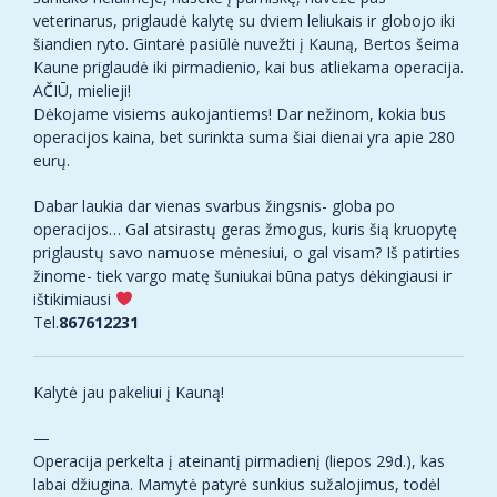
veterinarus, priglaudė kalytę su dviem leliukais ir globojo iki
šiandien ryto. Gintarė pasiūlė nuvežti į Kauną, Bertos šeima
Kaune priglaudė iki pirmadienio, kai bus atliekama operacija.
AČIŪ, mielieji!
Dėkojame visiems aukojantiems! Dar nežinom, kokia bus
operacijos kaina, bet surinkta suma šiai dienai yra apie 280
eurų.
Dabar laukia dar vienas svarbus žingsnis- globa po
operacijos… Gal atsirastų geras žmogus, kuris šią kruopytę
priglaustų savo namuose mėnesiui, o gal visam? Iš patirties
žinome- tiek vargo matę šuniukai būna patys dėkingiausi ir
ištikimiausi
Tel.
867612231
Kalytė jau pakeliui į Kauną!
—
Operacija perkelta į ateinantį pirmadienį (liepos 29d.), kas
labai džiugina. Mamytė patyrė sunkius sužalojimus, todėl