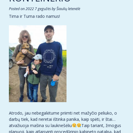
Posted on
2022 7 gegužės
by
Šiaulių letenėlė
Tima ir Tuma rado namus!
Atrodo, jau nebegalėtume priimti net mažyčio peliuko, o
darbų tiek, kad neretai ištinka panika, kaip spėti, ir štai…
atvažiuoja mašina su lauknešėliu
Taip tariant, žmogus
planuoji, kaip atlaisvinti procedūrinio kabineto patalpą, kad