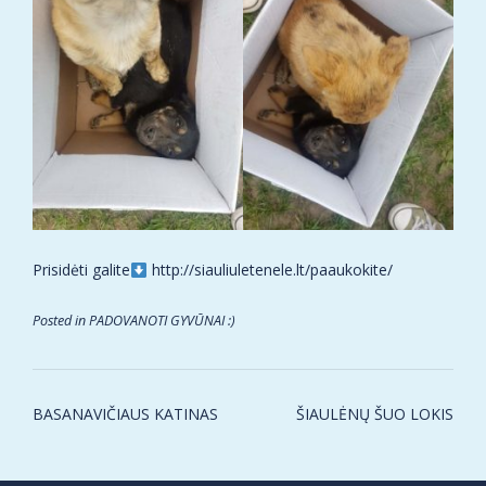
Prisidėti galite
http://siauliuletenele.lt/paaukokite/
Posted in
PADOVANOTI GYVŪNAI :)
Post
BASANAVIČIAUS KATINAS
ŠIAULĖNŲ ŠUO LOKIS
navigation