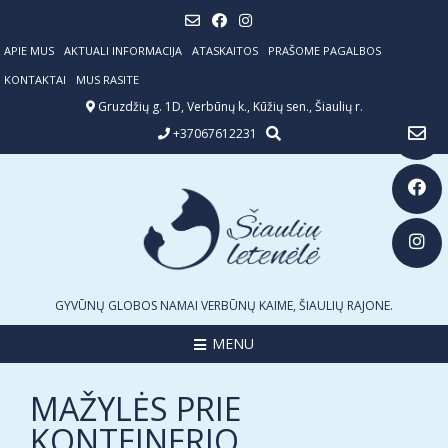
Skip
to
content
APIE MUS
AKTUALI INFORMACIJA
ATASKAITOS
PRAŠOME PAGALBOS
KONTAKTAI
MUS RASITE
Gruzdžių g. 1D, Verbūnų k., Kūžių sen., Šiaulių r.
+37067612231
GYVŪNŲ GLOBOS NAMAI VERBŪNŲ KAIME, ŠIAULIŲ RAJONE.
MENU
MAŽYLĖS PRIE
KONTEINERIO