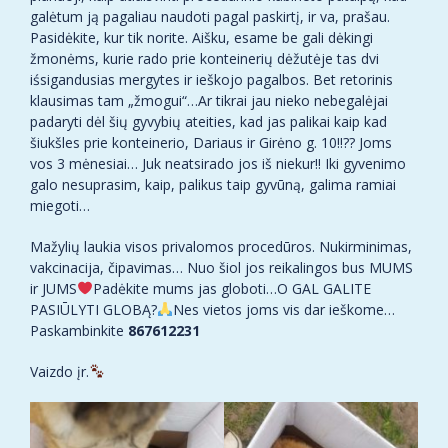
galėtum ją pagaliau naudoti pagal paskirtį, ir va, prašau.
Pasidėkite, kur tik norite. Aišku, esame be gali dėkingi
žmonėms, kurie rado prie konteinerių dėžutėje tas dvi
iśsigandusias mergytes ir ieškojo pagalbos. Bet retorinis
klausimas tam „žmogui“…Ar tikrai jau nieko nebegalėjai
padaryti dėl šių gyvybių ateities, kad jas palikai kaip kad
šiukšles prie konteinerio, Dariaus ir Girėno g. 10!!?? Joms
vos 3 mėnesiai… Juk neatsirado jos iš niekur!! Iki gyvenimo
galo nesuprasim, kaip, palikus taip gyvūną, galima ramiai
miegoti…
Mažylių laukia visos privalomos procedūros. Nukirminimas,
vakcinacija, čipavimas… Nuo šiol jos reikalingos bus MUMS
ir JUMS
Padėkite mums jas globoti…O GAL GALITE
PASIŪLYTI GLOBĄ?
Nes vietos joms vis dar ieškome…
Paskambinkite
867612231
Vaizdo įr.